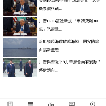
美國H-1B簽證漲至10萬美元 返美
機票價格飆...
川普H-1B簽證新規 「申請費飆300
萬」恐衝擊...
暗船頻現海纜敏感海域 國安防線
面臨新型態...
川普與習近平9月華府會面有變數？
傳伊朗向...