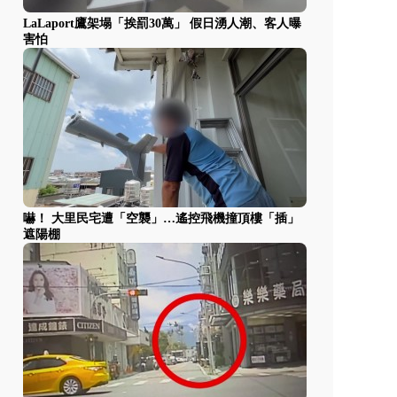
LaLaport鷹架塌「挨罰30萬」 假日湧人潮、客人曝
害怕
嚇！ 大里民宅遭「空襲」…遙控飛機撞頂樓「插」
遮陽棚