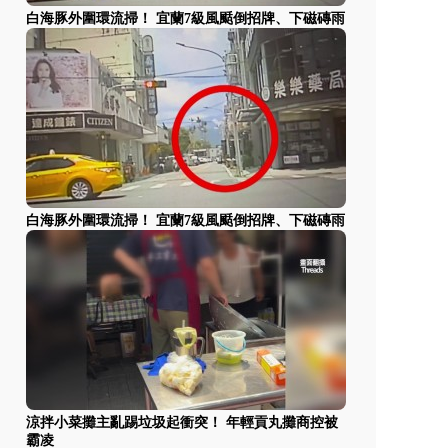
白海豚外圍環流掃！ 宜蘭7級風颳倒招牌、下磁磚雨
白海豚外圍環流掃！ 宜蘭7級風颳倒招牌、下磁磚雨
涼拌小菜攤主亂踢垃圾起衝突！ 年輕貢丸攤商控被
霸凌