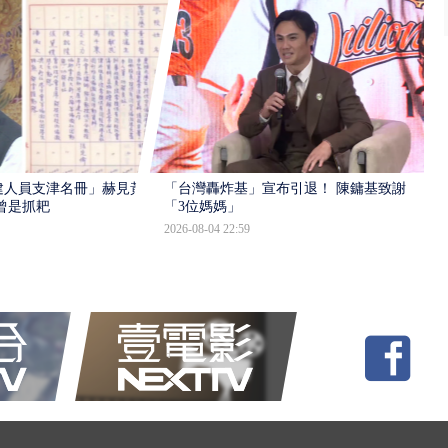
建人員支津名冊」赫見黃
「台灣轟炸基」宣布引退！ 陳鏞基致謝
曾是抓耙
「3位媽媽」
2026-08-04 22:59