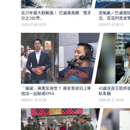
近25年最大顆颱風！ 巴威暴風圈「壟罩4
壹氣象／巴威發
分之3台灣」
北、宜花列首波
2026-07-09 18:50
2026-07-10 08:15
「爆破」蔣萬安身世？ 蔣友青節目上曝：
43歲演員王凱猝
他沒一起驗過DNA
臥客廳
2026-07-30 22:50
2026-07-27 10:18