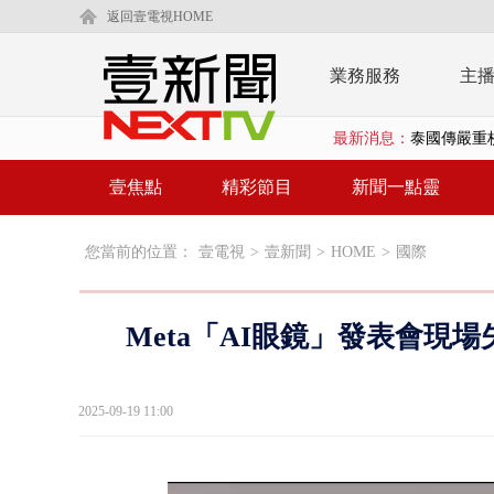
返回壹電視HOME
業務服務
主
最新消息：
泰國傳嚴重校
在野黨推「
壹焦點
精彩節目
新聞一點靈
【新聞一點靈
您當前的位置：
壹電視
>
壹新聞
>
HOME
>
國際
蔣萬安提「
又毒駕！ 男
Meta「AI眼鏡」發表會現
漢光演習第4
蔣萬安為慈
2025-09-19 11:00
慈濟遭詐10
涉侵占7億！