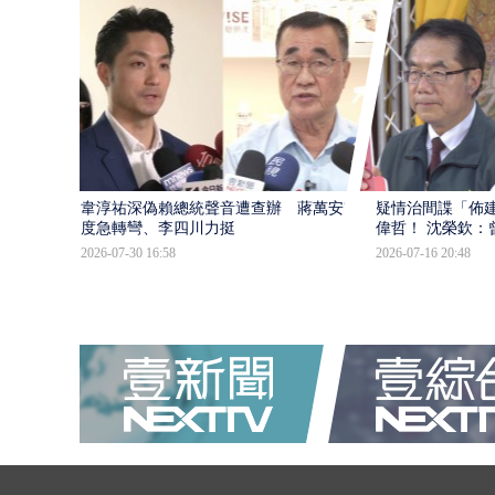
韋淳祐深偽賴總統聲音遭查辦 蔣萬安態
疑情治間諜「佈
度急轉彎、李四川力挺
偉哲！ 沈榮欽：
2026-07-30 16:58
2026-07-16 20:48