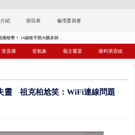
播介紹
節目表
倫理委員會
園槍擊！ 14歲槍手開火釀多師...
未來帳戶」三讀 行政院：編預算...
壹直播
壹氣象
藝文饗宴
爆料第壹線
】慈濟遭詐10.6億未提告 網友...
南有大安森林公園、北有榮星」周...
子撞車拒檢「油門一催」警察狂...
場失靈 祖克柏尬笑：WiFi連線問題
天 海軍近岸防禦演練 賴總統...
濟疫苗轟中央 謝金河：顛倒黑白...
.6億未提告 網友炸鍋：財報怎過...
 兆基前董被收押 寄居蟹負責人...