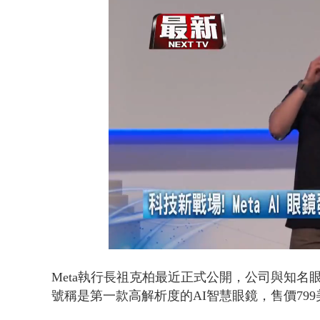
壹氣象／白海
Loaded
:
Unmute
51.71%
Meta執行長祖克柏最近正式公開，公司與知名眼鏡品
號稱是第一款高解析度的AI智慧眼鏡，售價799美