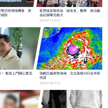
陸警仍有增強機會 新
藍營猛攻致癌油「綠友友」翻車 政治獻
警戒區
金紀錄曝光糗大
2026-07-15 16:13
逝！ 鄰居上門關心驚見倒
強颱巴威來勢洶洶 北北基桃10日全停班
停課
2026-07-09 22:33