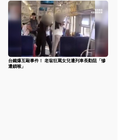
台鐵爆互毆事件！ 老翁狂罵女兒遭列車長勸阻「慘
遭鎖喉」