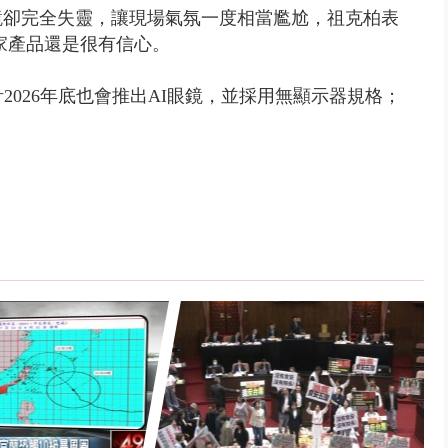
鏡卻完全失靈，讓現場氣氛一度相當尷尬，祖克柏表
自家產品還是很有信心。
計2026年底也會推出AI眼鏡，並採用無顯示器規格；