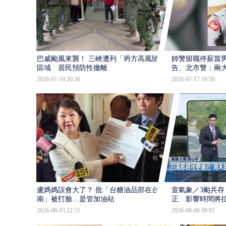
巴威颱風來襲！ 三峽遭列「坍方高風險」
帥警留職停薪當
區域 居民預防性撤離
告、北市警：兩
2026-07-10 20:36
2026-07-17 10:56
盧媽媽誤會大了？ 批「台糖油品部在台
壹氣象／3颱共存
南」被打臉…是管加油站
正 影響時間將
2026-08-03 22:51
2026-08-06 08:02