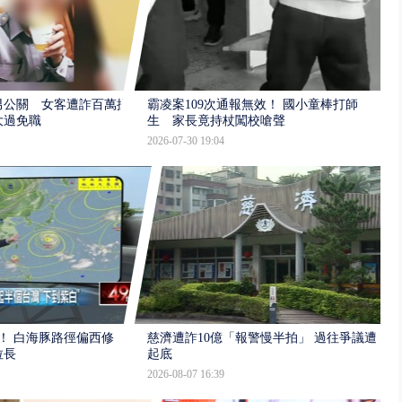
男公關 女客遭詐百萬提
霸凌案109次通報無效！ 國小童棒打師
大過免職
生 家長竟持杖闖校嗆聲
2026-07-30 19:04
！ 白海豚路徑偏西修
慈濟遭詐10億「報警慢半拍」 過往爭議遭
拉長
起底
2026-08-07 16:39