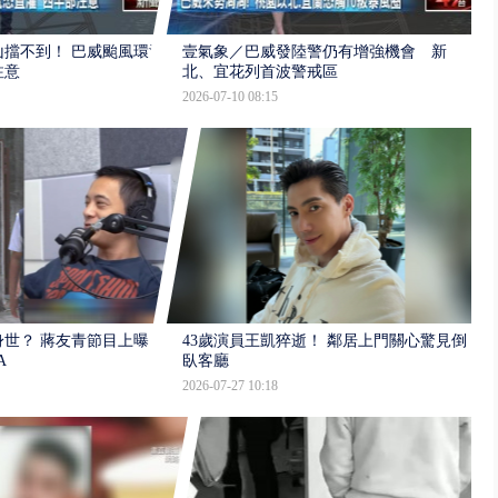
擋不到！ 巴威颱風環流
壹氣象／巴威發陸警仍有增強機會 新
注意
北、宜花列首波警戒區
2026-07-10 08:15
世？ 蔣友青節目上曝：
43歲演員王凱猝逝！ 鄰居上門關心驚見倒
A
臥客廳
2026-07-27 10:18