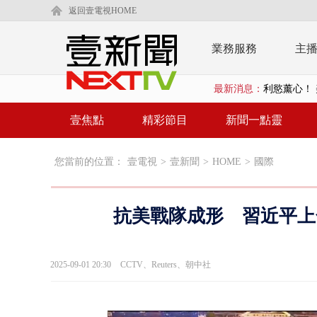
返回壹電視HOME
業務服務
主
利慾薰心！ 
最新消息：
早餐店放迷你
壹焦點
精彩節目
新聞一點靈
賴清德「0看
EZ WAY
您當前的位置：
壹電視
>
壹新聞
>
HOME
>
國際
救生員大武崙
抗美戰隊成形 習近平上
狠詐慈濟「1
漢光42號
2025-09-01 20:30
CCTV、Reuters、朝中社
暗網買500
貨車鬼切釀