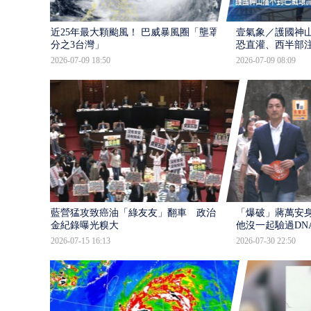
近25年最大顆颱風！ 巴威暴風圈「壟罩4
壹氣象／護國神山
分之3台灣」
恐直灌、西半部
2026-07-09 18:50
2026-07-09 08:09
藍營猛攻致癌油「綠友友」翻車 政治獻
「爆破」蔣萬安身
金紀錄曝光糗大
他沒一起驗過DN
2026-07-15 16:13
2026-07-30 22:50