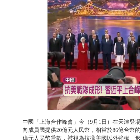
白海豚逼近.
Loaded
:
Unmute
33.48%
中國「上海合作峰會」今（9月1日）在天津登
向成員國提供20億元人民幣，相當於86億台幣
億元人民幣貸款，被視為拉攏美國以外強權、