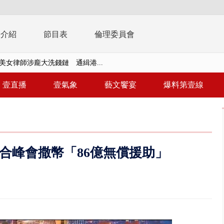
播介紹
節目表
倫理委員會
美女律師涉龐大洗錢鏈 通緝港...
拒馬「只有始源可以停」 他真...
壹直播
壹氣象
藝文饗宴
爆料第壹線
稿」嗆爆盧秀燕 2028總統戰提...
個資爭議 連戰媳婦轟財政部不負責任
戲水失蹤！ 搜救艇翻覆4警消落...
合峰會撒幣「86億無償援助」
0.8億」 名律師聯手掮客騙買「B...
演習第二日 防護關鍵基礎設施
0萬筆個資！ 網軍洩密中共遭起訴...
禍 砂石車為閃避悚撞4車釀3傷