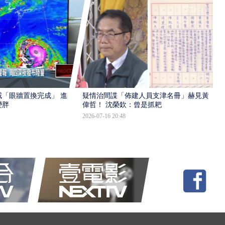
「眼牆置換完成」 進入
疑情治間諜「佈建人員支津名冊」赫見黃
變胖
偉哲！ 沈榮欽：曾是抓耙
2026-07-16 20:48