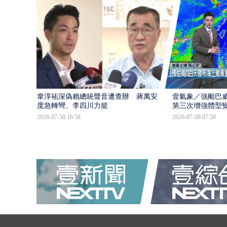
韋淳祐深偽賴總統聲音遭查辦 蔣萬安態
壹氣象／強颱巴威
度急轉彎、李四川力挺
第三次增強體型
2026-07-30 16:58
2026-07-08 07:58