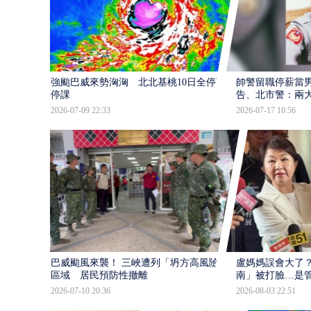
強颱巴威來勢洶洶 北北基桃10日全停班
帥警留職停薪當
停課
告、北市警：兩
2026-07-09 22:33
2026-07-17 10:56
巴威颱風來襲！ 三峽遭列「坍方高風險」
盧媽媽誤會大了？
區域 居民預防性撤離
南」被打臉…是
2026-07-10 20:36
2026-08-03 22:51