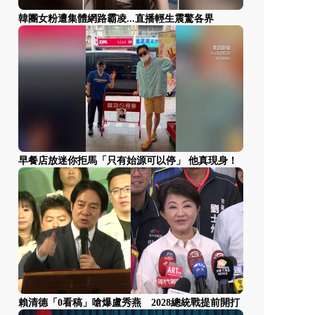
韓團女粉遭集體網路霸凌...直播輕生震驚各界
早餐店放迷你拒馬「只有始源可以停」 他真現身！
賴清德「0看稿」嗆爆盧秀燕 2028總統戰提前開打