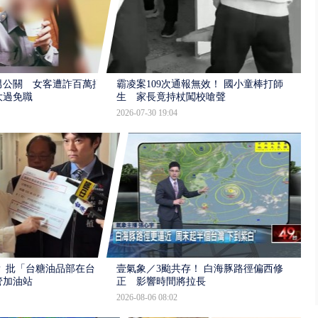
男公關 女客遭詐百萬提
霸凌案109次通報無效！ 國小童棒打師
大過免職
生 家長竟持杖闖校嗆聲
2026-07-30 19:04
 批「台糖油品部在台
壹氣象／3颱共存！ 白海豚路徑偏西修
管加油站
正 影響時間將拉長
2026-08-06 08:02