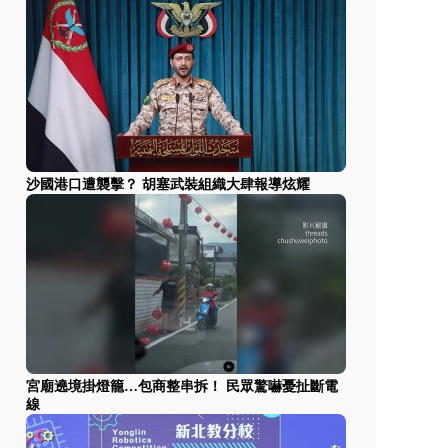
沙國港口遭襲擊？ 胡塞武裝組織大肆報導炫耀
宮廟遶境掛燈籠…包商整串拆！ 民眾驚嚇憂扯斷電
線