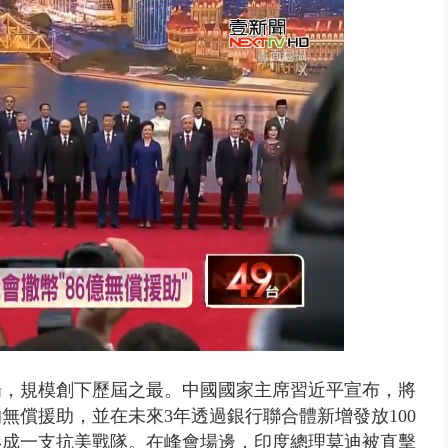
..北市「颱風整備假」？ 蔣萬安...
場，規模創下歷屆之最。中國國家主席習近平宣布，將
的無償援助，並在未來3年透過銀行聯合體新增發放100
形成一支抗美戰隊。在峰會場邊，印度總理莫迪被直擊