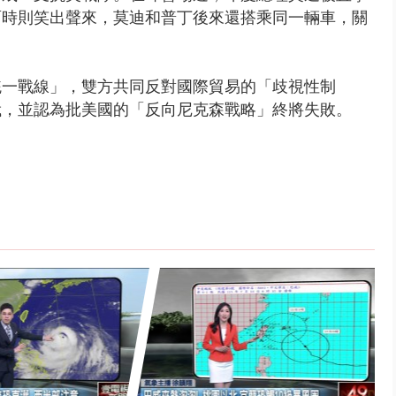
面時則笑出聲來，莫迪和普丁後來還搭乘同一輛車，關
統一戰線」，雙方共同反對國際貿易的「歧視性制
俄，並認為批美國的「反向尼克森戰略」終將失敗。