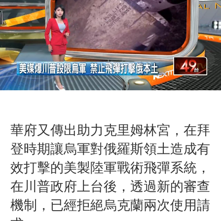
華府又傳出助力克里姆林宮，在拜
登時期讓烏軍對俄羅斯領土造成有
效打擊的美製陸軍戰術飛彈系統，
在川普政府上台後，透過新的審查
機制，已經拒絕烏克蘭兩次使用請