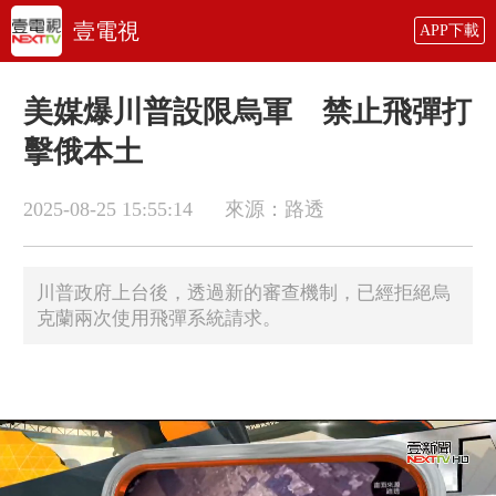
壹電視
APP下載
美媒爆川普設限烏軍 禁止飛彈打
擊俄本土
2025-08-25 15:55:14
來源：路透
川普政府上台後，透過新的審查機制，已經拒絕烏
克蘭兩次使用飛彈系統請求。