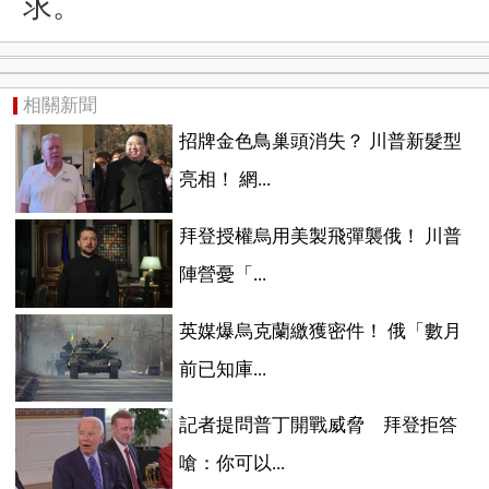
求。
相關新聞
招牌金色鳥巢頭消失？ 川普新髮型
亮相！ 網...
拜登授權烏用美製飛彈襲俄！ 川普
陣營憂「...
英媒爆烏克蘭繳獲密件！ 俄「數月
前已知庫...
記者提問普丁開戰威脅 拜登拒答
嗆：你可以...