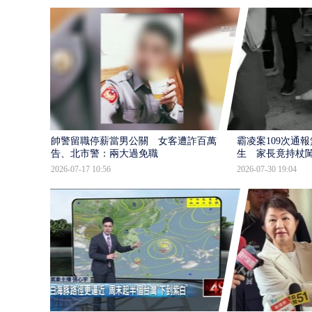
帥警留職停薪當男公關 女客遭詐百萬提
霸凌案109次通
告、北市警：兩大過免職
生 家長竟持杖
2026-07-17 10:56
2026-07-30 19:04