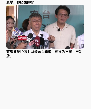
直變、控給爛住宿
慈濟遭詐10億！ 綠要藍白道歉 柯文哲再罵「王X
蛋」