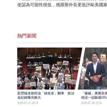
使認為可能性很低，俄羅斯外長更批評歐美國
熱門新聞
藍營猛攻致癌油「綠友友」翻車 政治獻
「爆破」蔣萬安身
金紀錄曝光糗大
他沒一起驗過DN
2026-07-15 16:13
2026-07-30 22:50