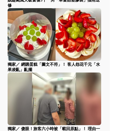
賊趁颱風天破窗偷3千 男「車窗貼塑膠袋」擋雨送
修
獨家／ 網購蛋糕「圖文不符」！ 客人怨花千元「水
果凌亂」亂擺
獨家／ 傻眼！旅客六小時被「載回原點」！ 理由一