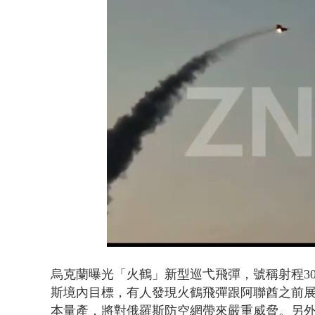
男子拒檢遭驗
Loaded
:
Unmute
54.54%
烏克蘭曝光「火鶴」新型巡弋飛彈，號稱射程30
斯境內目標，有人發現火鶴飛彈跟阿聯酋之前展示
本量產，將對俄羅斯防空網帶來嚴重威脅
。另