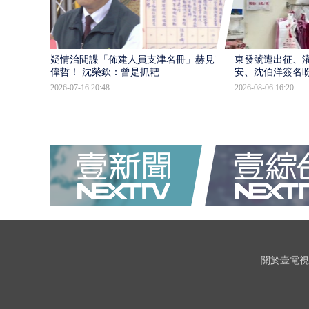
疑情治間諜「佈建人員支津名冊」赫見黃
東發號遭出征、
偉哲！ 沈榮欽：曾是抓耙
安、沈伯洋簽名
2026-07-16 20:48
2026-08-06 16:20
關於壹電視