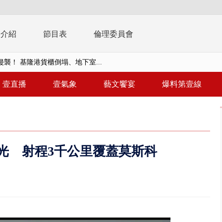
播介紹
節目表
倫理委員會
襲！ 基隆港貨櫃倒塌、地下室...
億！ 綠要藍白道歉 柯文哲再罵...
壹直播
壹氣象
藝文饗宴
爆料第壹線
！ 中正紀念堂現「雨瀑階梯」 ...
班！ 候補返台等一整夜 翁暴...
雨炸新竹！ 市區積水、山區道...
光 射程3千公里覆蓋莫斯科
假惹怨 蔣萬安挨轟稱「沒發陸警...
又吸毒逆向撞 小客車被撞爛駕駛...
台釀「水漂效應」 三招自保可...
】里長參選人竟肇逃！ 連撞2車...