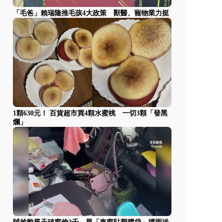
「毛爸」賴瑞隆推毛孩4大政策 獸醫、寵物業力挺
1顆630元！ 百貨超市買4顆水蜜桃 一切3顆「發黑
爛」