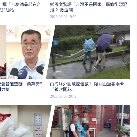
 批「台糖油品部在台
鄭麗文驚語「台灣不是國家」轟綠街頭混
管加油站
混？ 掀波瀾
2026-08-08 19:50
統聲音遭查辦 蔣萬安態
白海豚外圍環流發威！ 陽明山遊客雨傘
川力挺
「被吹開花」
2026-08-08 20:42