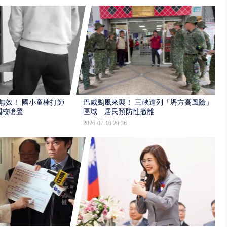
報無效！ 國小童棒打師
巴威颱風來襲！ 三峽遭列「坍方高風險」
闖校嗆聲
區域 居民預防性撤離
2026-07-10 20:36