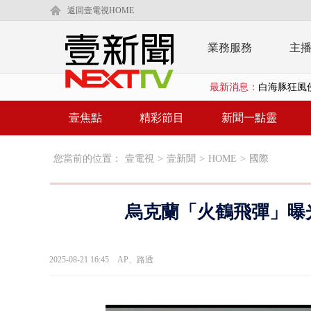
返回壹電視HOME
業務服務
主
最新消息：
白海豚狂風侵
慈濟遭詐10
壹焦點
精彩節目
新聞一點靈
白海豚挾暴雨
您當前的位置：
壹電視
>
壹新聞
>
HOME
>
國際
颱風亂金門航
白海豚甩尾豪
烏克蘭「火鶴飛彈」曝
白海豚沒放
大貨車疲駕
2025-08-21 16:45
AP、路透
白海豚雨彈炸
【新聞一點靈