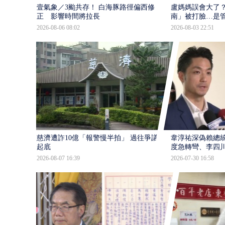
壹氣象／3颱共存！ 白海豚路徑偏西修
盧媽媽誤會大了？
正 影響時間將拉長
南」被打臉…是
2026-08-06 08:02
2026-08-03 22:51
慈濟遭詐10億「報警慢半拍」 過往爭議遭
韋淳祐深偽賴總
起底
度急轉彎、李四
2026-08-07 16:39
2026-07-30 16:58