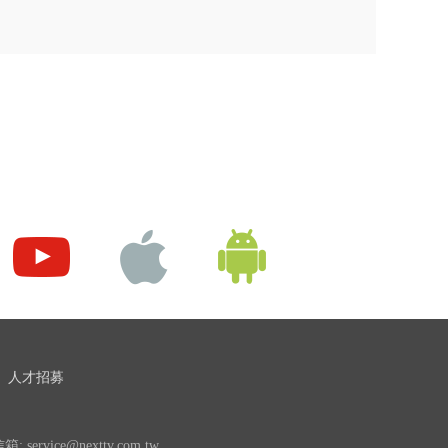
人才招募
 service@nexttv.com.tw