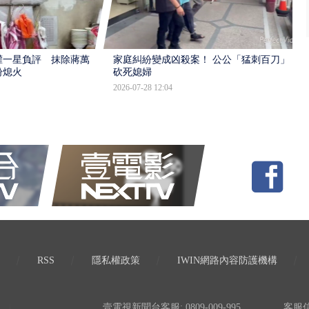
灌一星負評 抹除蔣萬
家庭糾紛變成凶殺案！ 公公「猛刺百刀」
盼熄火
砍死媳婦
2026-07-28 12:04
RSS
隱私權政策
IWIN網路內容防護機構
壹電視新聞台客服: 0809-009-995
客服信箱: