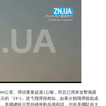
出毒、酒駕！ 2男開瑪莎拉蒂朝...
00公里、
彈頭重量超過1公噸，
而且已用來攻擊俄羅
的「FP-5」巡弋飛彈很相似，
如果火鶴飛彈能低成
外，美國總統川普持續推動烏俄和談，但前美國駐烏大