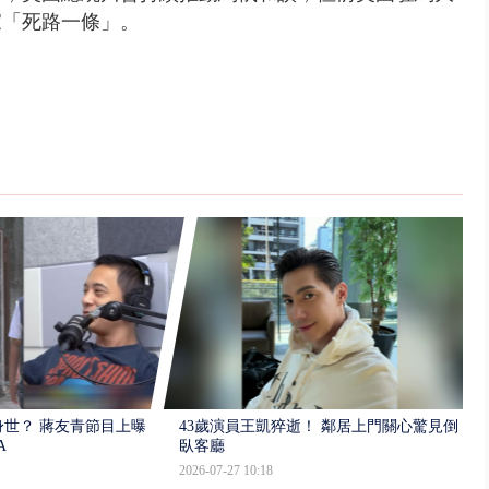
家「死路一條」。
世？ 蔣友青節目上曝：
43歲演員王凱猝逝！ 鄰居上門關心驚見倒
A
臥客廳
2026-07-27 10:18