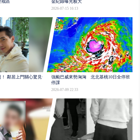
警戒區
金紀錄曝光糗大
2026-07-15 16:13
逝！ 鄰居上門關心驚見倒
強颱巴威來勢洶洶 北北基桃10日全停班
停課
2026-07-09 22:33