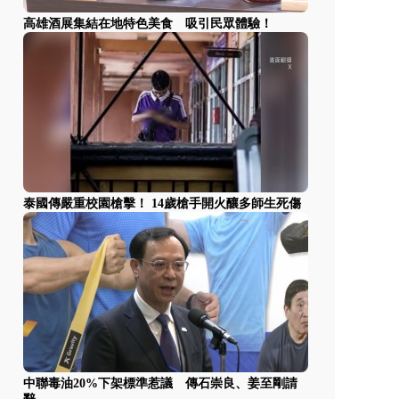
高雄酒展集結在地特色美食 吸引民眾體驗！
泰國傳嚴重校園槍擊！ 14歲槍手開火釀多師生死傷
中聯毒油20%下架標準惹議 傳石崇良、姜至剛請