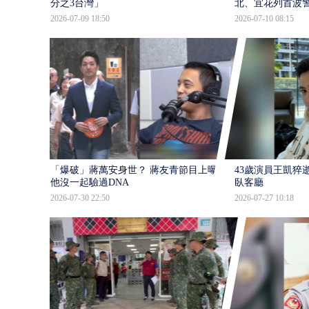
分之3台灣」
北、宜花列首波
2026-07-09 18:50
2026-07-10 08:15
「爆破」蔣萬安身世？ 蔣友青節目上曝：
43歲演員王凱猝
他沒一起驗過DNA
臥客廳
2026-07-30 22:50
2026-07-27 10:18