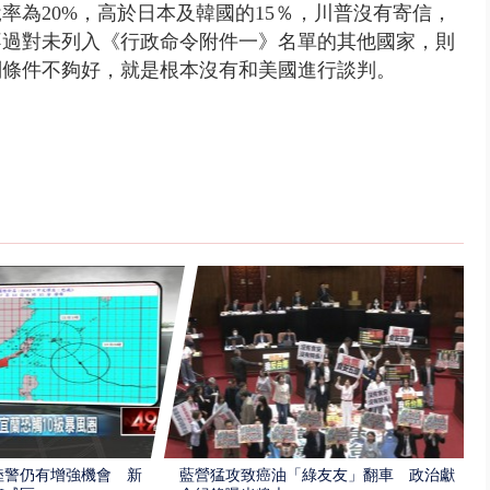
率為20%，
高於日本及韓國的15％，川普沒有寄信，
不過對未列入《行政命令附件一》名單的其他國家，則
判條件不夠好，就是根本沒有和美國進行談判。
陸警仍有增強機會 新
藍營猛攻致癌油「綠友友」翻車 政治獻