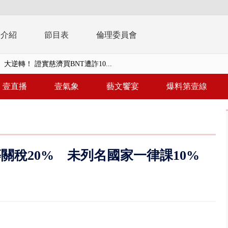
播介紹
節目表
倫理委員會
大逆轉！ 證實慈濟買BNT遭詐10...
t天花板崩落「鷹架倒塌」砸傷嬤 客...
壹直播
壹氣象
藝文饗宴
爆料第壹線
10億！ 豪宅藏「9千萬鈔票磚、...
 「一鴨三吃」、「客家攪福」...
 雨彈將炸台中以北 不排除明...
關稅20% 未列名國家一律課10%
取消！ 滯留旅客「拚手速」搶...
園槍擊！ 14歲槍手開火釀多師...
%下架標準惹議 傳石崇良、姜至...
年！ 8／8見面會限40粉絲 YG大...