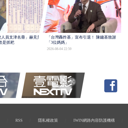
建人員支津名冊」赫見黃
「台灣轟炸基」宣布引退！ 陳鏞基致謝
曾是抓耙
「3位媽媽」
2026-08-04 22:59
RSS
隱私權政策
IWIN網路內容防護機構