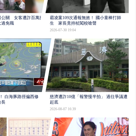
男公關 女客遭詐百萬提
霸凌案109次通報無效！ 國小童棒打師
大過免職
生 家長竟持杖闖校嗆聲
2026-07-30 19:04
！ 白海豚路徑偏西修
慈濟遭詐10億「報警慢半拍」 過往爭議遭
拉長
起底
2026-08-07 16:39