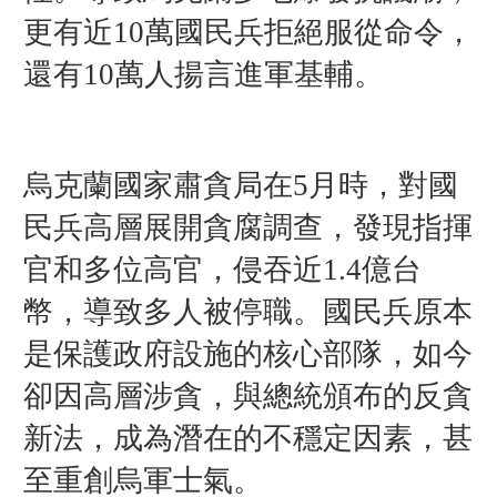
更有近10萬國民兵拒絕服從命令，
還有10萬人揚言進軍基輔。
烏克蘭國家肅貪局在
5月時
，
對國
民兵高層展開貪腐調查，發現
指揮
官和多位高官，
侵吞近1.4億台
幣，導致多人被停職。
國民兵原本
是保護政府
設施的核心部隊，
如今
卻因高層涉貪，
與總統頒布的反貪
新法，
成為潛在的不穩定因素，
甚
至重創烏軍士氣。