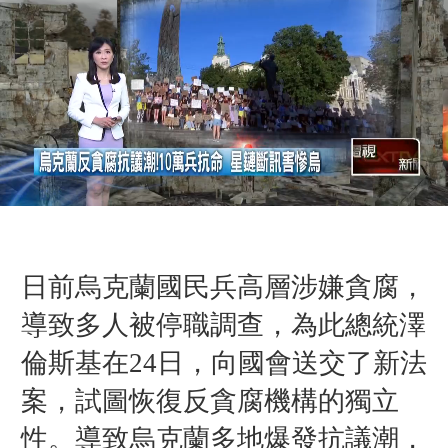
日前烏克蘭國民兵高層涉嫌貪腐，
導致多人被停職調查，為此總統澤
倫斯基在24日，向國會送交了新法
案，試圖恢復反貪腐機構的獨立
性。導致烏克蘭多地爆發抗議潮，