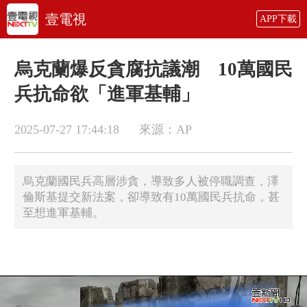
壹電視
APP下載
烏克蘭爆反貪腐抗議潮 10萬國民
兵抗命欲「進軍基輔」
2025-07-27 17:44:18
來源：AP
烏克蘭國民兵高層涉貪，導致多人被停職調查，澤
倫斯基提交新法案，卻導致有10萬國民兵抗命，甚
至想進軍基輔。