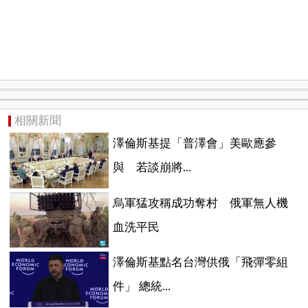
相關新聞
澤倫斯基提「普澤會」美歐應參
與 若談崩將...
烏軍猛攻稱成功奪村 俄軍無人機
血洗平民
澤倫斯基點名台灣供俄「飛彈零組
件」 總統...