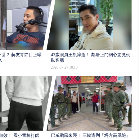
世？ 蔣友青節目上曝：
43歲演員王凱猝逝！ 鄰居上門關心驚見倒
A
臥客廳
2026-07-27 10:18
報無效！ 國小童棒打師
巴威颱風來襲！ 三峽遭列「坍方高風險」