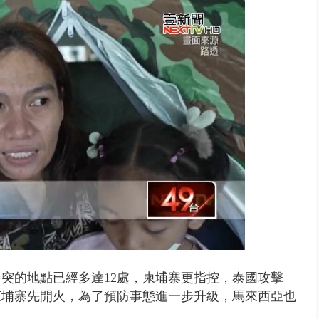
 雨彈將炸台中以北 不排除明...
突的地點已經多達12處，柬埔寨更指控，泰國攻擊
柬埔寨先開火，為了預防事態進一步升級，馬來西亞也