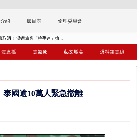
播介紹
節目表
倫理委員會
取消！ 滯留旅客「拚手速」搶...
園槍擊！ 14歲槍手開火釀多師...
壹直播
壹氣象
藝文饗宴
爆料第壹線
%下架標準惹議 傳石崇良、姜至...
年！ 8／8見面會限40粉絲 YG大...
」劇場版超人氣限量特典 粉絲排...
泰國逾10萬人緊急撤離
大逆轉！ 證實慈濟買BNT遭詐10...
t天花板崩落「鷹架倒塌」砸傷嬤 客...
10億！ 豪宅藏「9千萬鈔票磚、...
 「一鴨三吃」、「客家攪福」...