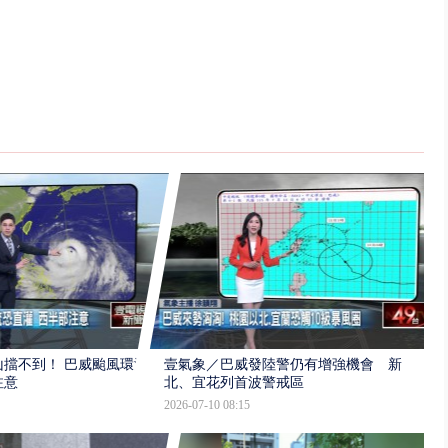
擋不到！ 巴威颱風環流
壹氣象／巴威發陸警仍有增強機會 新
注意
北、宜花列首波警戒區
2026-07-10 08:15