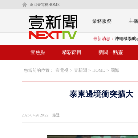
返回壹電視HOME
業務服務
主
最新消息：
沖繩機場航班
泰國傳嚴重校
壹焦點
精彩節目
新聞一點靈
中聯毒油20
您當前的位置：
壹電視
>
壹新聞
>
HOME
>
國際
BP出道10周
「吉伊卡哇
泰柬邊境衝突擴大 
「疫苗採購」
LaLapor
2025-07-26 20:22
路透
名律狠詐慈濟
父親節限定！