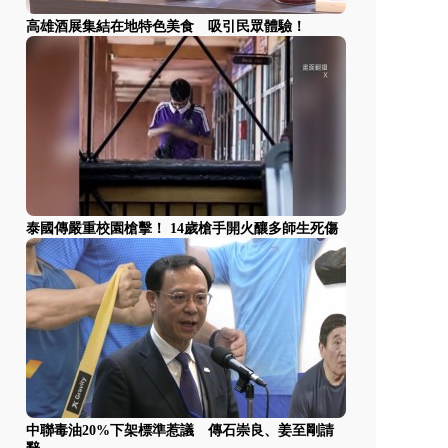
高雄酒展集結在地特色美食 吸引民眾體驗！
泰國傳嚴重校園槍擊！ 14歲槍手開火釀多師生死傷
中聯毒油20%下架標準惹議 傳石崇良、姜至剛請