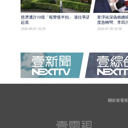
慈濟遭詐10億「報警慢半拍」 過往爭議遭
韋淳祐深偽賴總
起底
度急轉彎、李四
2026-08-07 16:39
2026-07-30 16:58
關於壹電視