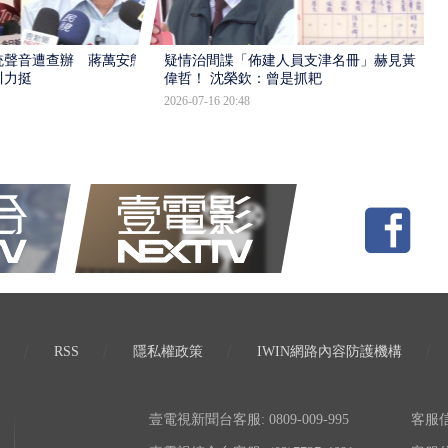
統聲音遭查辦 蔣萬安態
疑情治間諜「佈建人員支津名冊」赫見黃
川力挺
偉哲！ 沈榮欽：曾是抓耙
2026-07-16 20:48
RSS
隱私權政策
IWIN網路內容防護機構
壹電視新聞台客服: 0809-009-995
客服信箱: