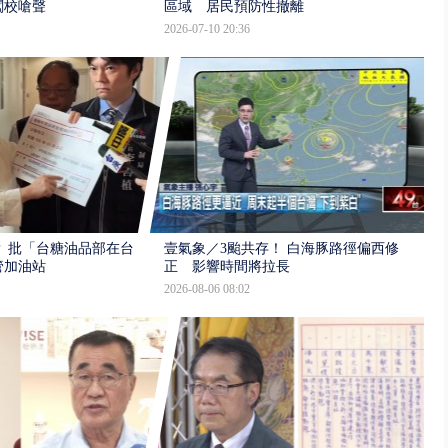
闖校嗆聲
區域 居民預防性撤離
2026-07-10 20:36
 批「台糖油品部在台
壹氣象／3颱共存！ 白海豚路徑偏西修
管加油站
正 影響時間將拉長
2026-08-06 08:02