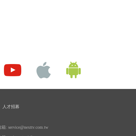
人才招募
 service@nexttv.com.tw