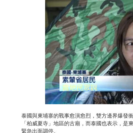
白海豚海警！
Loaded
:
Unmute
45.87%
泰國與柬埔寨的戰事愈演愈烈，雙方邊界爆發衝
「柏威夏寺」地區的古廟，而泰國也表示，是
緊急出面調停。