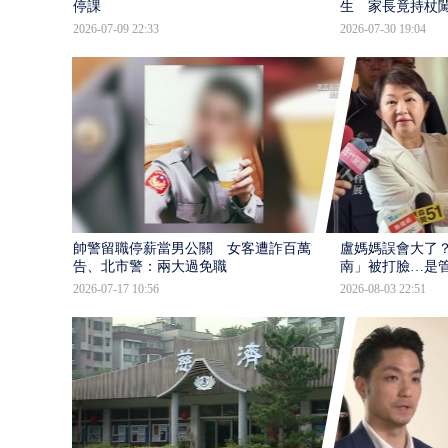
停課
生 家長竟持杖
2026-07-09 22:33
2026-07-30 19:04
帥警留職停薪當男公關 女客遭詐百萬提
盧媽媽誤會大了？
告、北市警：兩大過免職
南」被打臉…是
2026-07-17 10:56
2026-08-03 22:51