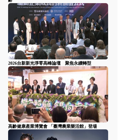
辭
2026台新新光淨零高峰論壇 聚焦永續轉型
高齡健康產業博覽會 「臺灣農業樂活館」登場