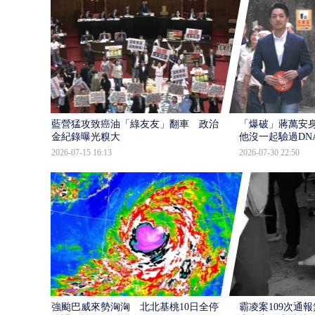
藍營猛攻致癌油「綠友友」翻車 政治獻
「爆破」蔣萬安身
金紀錄曝光糗大
他沒一起驗過DN
2026-07-15 16:13
2026-07-30 22:50
強颱巴威來勢洶洶 北北基桃10日全停班
霸凌案109次通