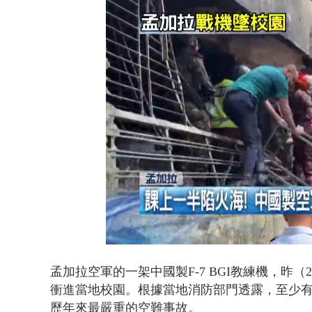
白海豚海警！
Loaded
:
Unmute
51.19%
孟加拉空軍的一架中國製F-7 BGI教練機，昨
衝進當地校園。根據當地消防部門透露，至少有
歷年來最嚴重的空難事故。