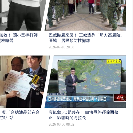
報無效！ 國小童棒打師
巴威颱風來襲！ 三峽遭列「坍方高風險」
闖校嗆聲
區域 居民預防性撤離
2026-07-10 20:36
 批「台糖油品部在台
壹氣象／3颱共存！ 白海豚路徑偏西修
管加油站
正 影響時間將拉長
2026-08-06 08:02