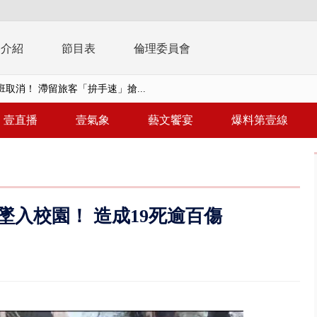
播介紹
節目表
倫理委員會
取消！ 滯留旅客「拚手速」搶...
園槍擊！ 14歲槍手開火釀多師...
壹直播
壹氣象
藝文饗宴
爆料第壹線
%下架標準惹議 傳石崇良、姜至...
年！ 8／8見面會限40粉絲 YG大...
」劇場版超人氣限量特典 粉絲排...
入校園！ 造成19死逾百傷
大逆轉！ 證實慈濟買BNT遭詐10...
t天花板崩落「鷹架倒塌」砸傷嬤 客...
10億！ 豪宅藏「9千萬鈔票磚、...
 「一鴨三吃」、「客家攪福」...