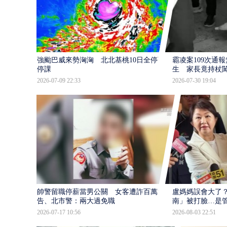
強颱巴威來勢洶洶 北北基桃10日全停班
霸凌案109次通
停課
生 家長竟持杖
2026-07-09 22:33
2026-07-30 19:04
帥警留職停薪當男公關 女客遭詐百萬提
盧媽媽誤會大了？
告、北市警：兩大過免職
南」被打臉…是
2026-07-17 10:56
2026-08-03 22:51