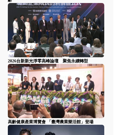
辭
2026台新新光淨零高峰論壇 聚焦永續轉型
高齡健康產業博覽會 「臺灣農業樂活館」登場