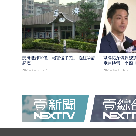
慈濟遭詐10億「報警慢半拍」 過往爭議遭
韋淳祐深偽賴總
起底
度急轉彎、李四
2026-08-07 16:39
2026-07-30 16:58