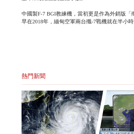
中國製F-7 BGI
教練機，當初更是作為外銷版「殲
早
在2018年，緬甸空軍兩台殲-7戰機就在半小
熱門新聞