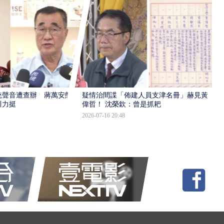
統聲音遭查辦 蔣萬安態
疑情治間諜「佈建人員支津名冊」赫見黃
川力挺
偉哲！ 沈榮欽：曾是抓耙
2026-07-16 20:48