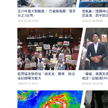
近25年最大顆颱風！ 巴威暴風圈「壟罩4
壹氣象／護國神山
分之3台灣」
恐直灌、西半部
2026-07-09 18:50
2026-07-09 08:09
藍營猛攻致癌油「綠友友」翻車 政治獻
「爆破」蔣萬安身
金紀錄曝光糗大
他沒一起驗過DN
2026-07-15 16:13
2026-07-30 22:50