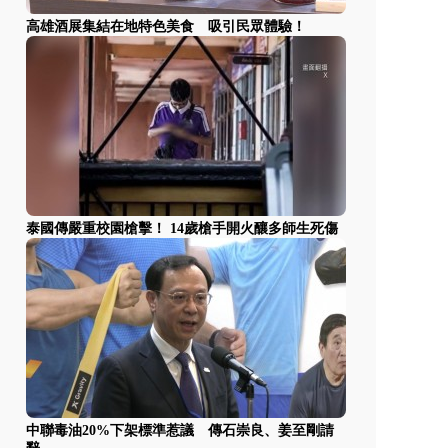
高雄酒展集結在地特色美食 吸引民眾體驗！
泰國傳嚴重校園槍擊！ 14歲槍手開火釀多師生死傷
中聯毒油20%下架標準惹議 傳石崇良、姜至剛請