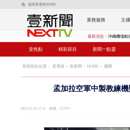
返回壹電視HOME
業務服務
主
最新消息：
沖繩機場航班
泰國傳嚴重校
壹焦點
精彩節目
新聞一點靈
中聯毒油20
您當前的位置：
壹電視
>
壹新聞
>
HOME
>
國際
BP出道10周
「吉伊卡哇
孟加拉空軍中製教練機墜
「疫苗採購」
LaLapor
2025-07-22 17:33
路透、CCTV+
名律狠詐慈濟
父親節限定！