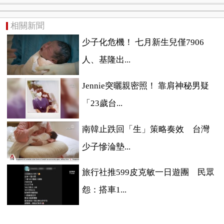
相關新聞
少子化危機！ 七月新生兒僅7906
人、基隆出...
Jennie突曬親密照！ 靠肩神秘男疑
「23歲台...
南韓止跌回「生」策略奏效 台灣
少子慘淪墊...
旅行社推599皮克敏一日遊團 民眾
怨：搭車1...