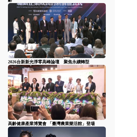
辭
2026台新新光淨零高峰論壇 聚焦永續轉型
高齡健康產業博覽會 「臺灣農業樂活館」登場