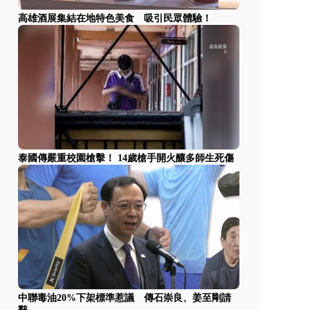
高雄酒展集結在地特色美食 吸引民眾體驗！
泰國傳嚴重校園槍擊！ 14歲槍手開火釀多師生死傷
中聯毒油20%下架標準惹議 傳石崇良、姜至剛請