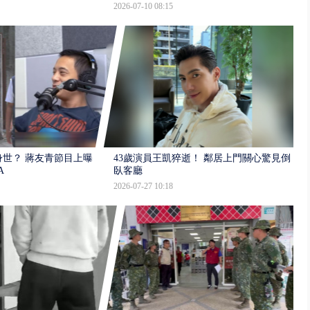
2026-07-10 08:15
世？ 蔣友青節目上曝：
43歲演員王凱猝逝！ 鄰居上門關心驚見倒
A
臥客廳
2026-07-27 10:18