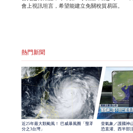
會上視訊坦言，希望能建立免關稅貿易區。
熱門新聞
近25年最大顆颱風！ 巴威暴風圈「壟罩4
壹氣象／護國神山
分之3台灣」
恐直灌、西半部