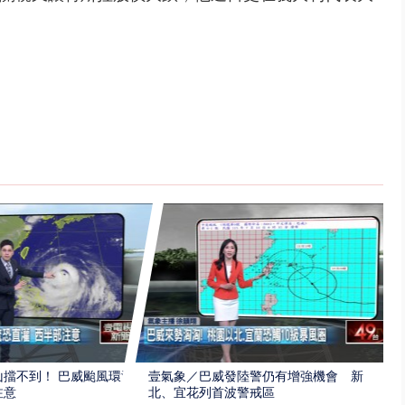
擋不到！ 巴威颱風環流
壹氣象／巴威發陸警仍有增強機會 新
注意
北、宜花列首波警戒區