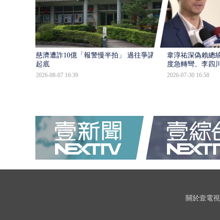
慈濟遭詐10億「報警慢半拍」 過往爭議遭
韋淳祐深偽賴總
起底
度急轉彎、李四
2026-08-07 16:39
2026-07-30 16:58
關於壹電視