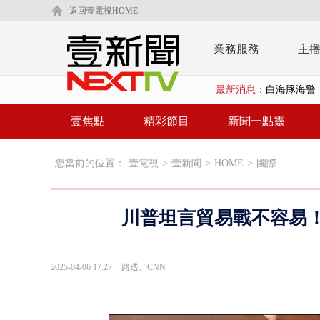
返回壹電視HOME
業務服務
主
最新消息：
沖繩機場航班
泰國傳嚴重校
壹焦點
精彩節目
新聞一點靈
中聯毒油20
您當前的位置：
壹電視
>
壹新聞
>
HOME
>
國際
BP出道10周
「吉伊卡哇
川普坦言貿易戰不容易！
「疫苗採購」
LaLapor
2025-04-06 17:27
路透、CNN
名律狠詐慈濟
父親節限定！