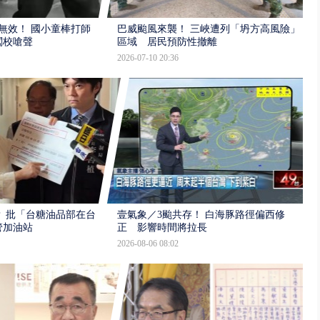
報無效！ 國小童棒打師
巴威颱風來襲！ 三峽遭列「坍方高風險」
闖校嗆聲
區域 居民預防性撤離
2026-07-10 20:36
 批「台糖油品部在台
壹氣象／3颱共存！ 白海豚路徑偏西修
管加油站
正 影響時間將拉長
2026-08-06 08:02