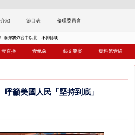
播介紹
節目表
倫理委員會
取消！ 滯留旅客「拚手速」搶...
園槍擊！ 14歲槍手開火釀多師...
壹直播
壹氣象
藝文饗宴
爆料第壹線
%下架標準惹議 傳石崇良、姜至...
年！ 8／8見面會限40粉絲 YG大...
」劇場版超人氣限量特典 粉絲排...
 呼籲美國人民「堅持到底」
大逆轉！ 證實慈濟買BNT遭詐10...
t天花板崩落「鷹架倒塌」砸傷嬤 客...
10億！ 豪宅藏「9千萬鈔票磚、...
 「一鴨三吃」、「客家攪福」...