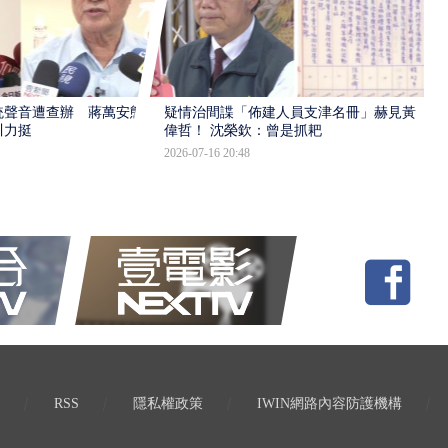
統聲音遭查辦 蔣萬安態
疑情治間諜「佈建人員支津名冊」赫見黃
川力挺
偉哲！ 沈榮欽：曾是抓耙
2026-07-16 20:48
RSS
隱私權政策
IWIN網路內容防護機構