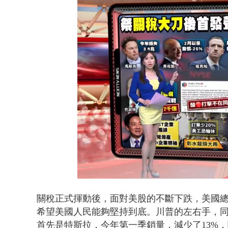
白海豚海警！
Loaded
:
Unmute
24.86%
關稅正式揮動後，面對美股的不斷下跌，美國
希望美國人民能夠堅持到底。川普的左右手，
首先是特斯拉，今年第一季銷量，減少了13%