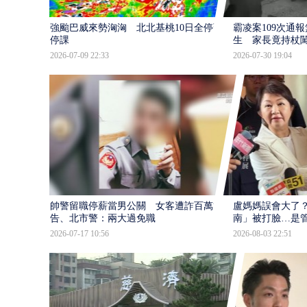
強颱巴威來勢洶洶 北北基桃10日全停班
霸凌案109次通
停課
生 家長竟持杖
2026-07-09 22:33
2026-07-30 19:04
帥警留職停薪當男公關 女客遭詐百萬提
盧媽媽誤會大了？
告、北市警：兩大過免職
南」被打臉…是
2026-07-17 10:56
2026-08-03 22:51