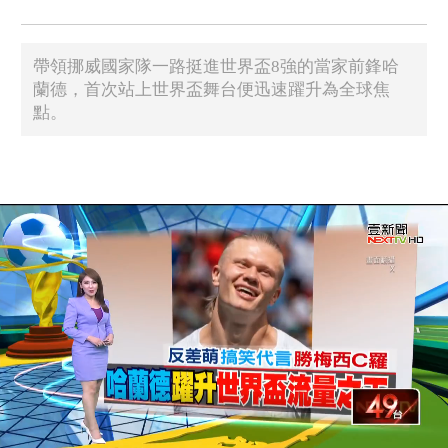
帶領挪威國家隊一路挺進世界盃8強的當家前鋒哈
蘭德，首次站上世界盃舞台便迅速躍升為全球焦
點。