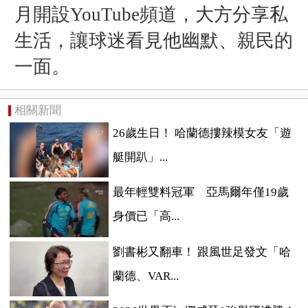
月開設YouTube頻道，大方分享私
生活，讓球迷看見他幽默、親民的
一面。
相關新聞
26歲生日！ 哈蘭德摟辣模女友「遊
艇開趴」...
最年輕雙料冠軍 亞馬爾年僅19歲
身價已「高...
劉書彬又翻車！ 跟風世足發文「哈
蘭德、VAR...