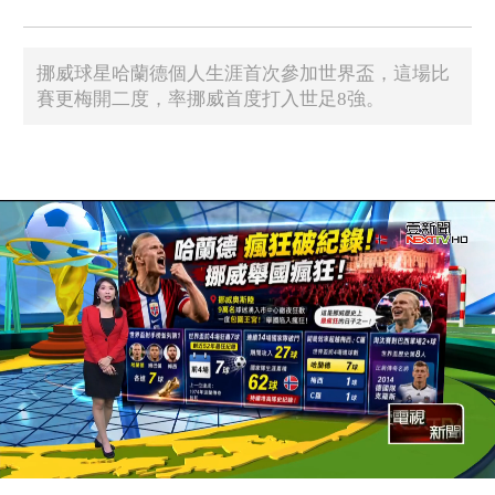
挪威球星哈蘭德個人生涯首次參加世界盃，這場比
賽更梅開二度，率挪威首度打入世足8強。