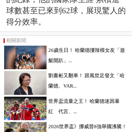
球數甚至已來到62球，展現驚人的
得分效率。
相關新聞
26歲生日！ 哈蘭德摟辣模女友「遊
艇開趴」...
劉書彬又翻車！ 跟風世足發文「哈
蘭德、VAR...
世界盃流量之王！ 哈蘭德迷因暴
紅 代言、...
2026世界盃》挪威晉8強舉國沸騰！