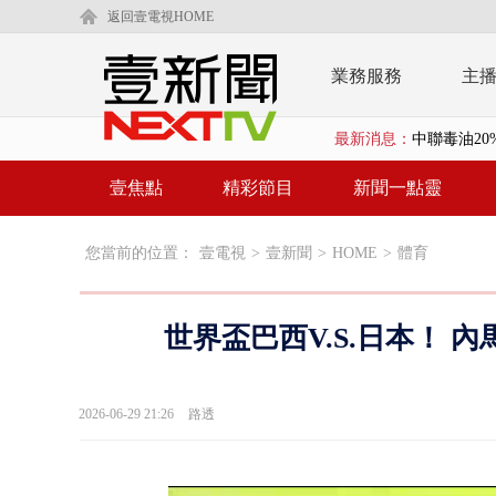
返回壹電視HOME
業務服務
主
最新消息：
中聯毒油20
【新聞一點靈
壹焦點
精彩節目
新聞一點靈
蔣萬安提「
您當前的位置：
壹電視
>
壹新聞
>
HOME
>
體育
又毒駕！ 男
漢光演習第4
世界盃巴西V.S.日本！
蔣萬安為慈
慈濟遭詐10
2026-06-29 21:26
路透
涉侵占7億！
壹氣象／白海