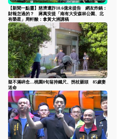
【新聞一點靈】慈濟遭詐10.6億未提告 網友炸鍋：
財報怎過的？ 蔣萬安提「南有大安森林公園、北
有榮星」周軒酸：拿黃大洲講稿
疑不滿碎念…桃園8旬翁持鐵尺、拐杖砸頭 85歲妻
送命