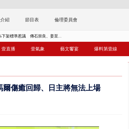
播介紹
節目表
倫理委員會
%下架標準惹議 傳石崇良、姜至...
】慈濟遭詐10.6億未提告 網友...
壹直播
壹氣象
藝文饗宴
爆料第壹線
南有大安森林公園、北有榮星」周...
子撞車拒檢「油門一催」警察狂...
天 海軍近岸防禦演練 賴總統...
 內馬爾傷癒回歸、日主將無法上場
濟疫苗轟中央 謝金河：顛倒黑白...
.6億未提告 網友炸鍋：財報怎過...
 兆基前董被收押 寄居蟹負責人...
豚颱風龜速前進！ 周末兩天降...