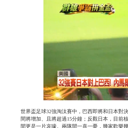
泰國傳嚴重校
Loaded
:
Unmute
46.70%
世界盃足球32強淘汰賽中，巴西即將和日本對
間將增加、且將超過15分鐘；反觀日本，目前
間更是一片哀嚎。兩隊間一喜一憂，幾家歡樂