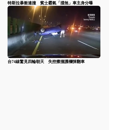
特斯拉暴衝連撞 賓士霸氣「擋煞」車主身分曝
台74線驚見四輪朝天 失控擦撞護欄悚翻車