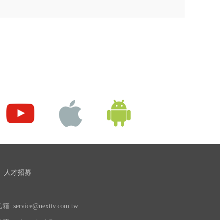
人才招募
 service@nexttv.com.tw