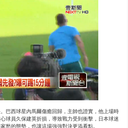
園槍擊！ 14歲槍手開火釀多師...
決。巴西球星內馬爾傷癒回歸，主帥也證實，他上場時
核心球員久保建英折損，導致戰力受到衝擊，日本球迷
幾家愁的態勢，也讓這場強強對決更添看點。