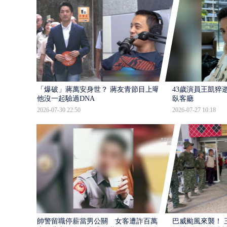
「爆破」蔣萬安身世？ 蔣友青節目上曝：
43歲演員王凱猝
他沒一起驗過DNA
臥客廳
2026-07-30 22:50
2026-07-27 10:18
帥警留職停薪當男公關 女客遭詐百萬提
巴威颱風來襲！ 