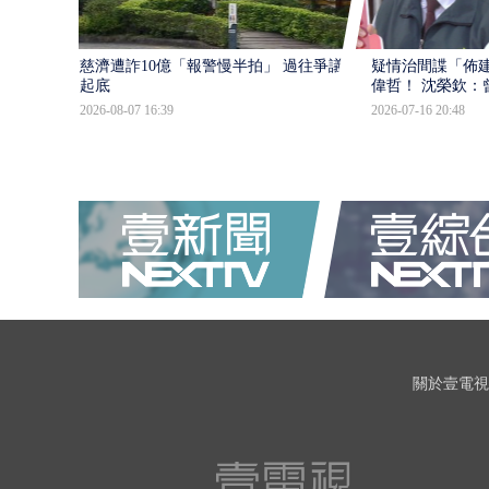
慈濟遭詐10億「報警慢半拍」 過往爭議遭
疑情治間諜「佈
起底
偉哲！ 沈榮欽：
2026-08-07 16:39
2026-07-16 20:48
關於壹電視