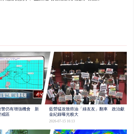
陸警仍有增強機會 新
藍營猛攻致癌油「綠友友」翻車 政治獻
警戒區
金紀錄曝光糗大
2026-07-15 16:13