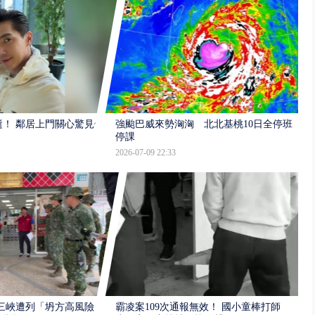
逝！ 鄰居上門關心驚見倒
強颱巴威來勢洶洶 北北基桃10日全停班
停課
2026-07-09 22:33
三峽遭列「坍方高風險」
霸凌案109次通報無效！ 國小童棒打師