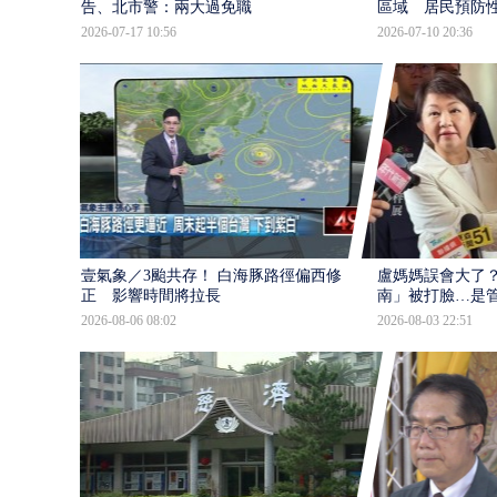
告、北市警：兩大過免職
區域 居民預防
2026-07-17 10:56
2026-07-10 20:36
壹氣象／3颱共存！ 白海豚路徑偏西修
盧媽媽誤會大了？
正 影響時間將拉長
南」被打臉…是
2026-08-06 08:02
2026-08-03 22:51