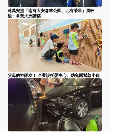
蔣萬安提「南有大安森林公園、北有榮星」周軒
酸：拿黃大洲講稿
父母的神隊友！ 企業設托嬰中心、幼兒園幫顧小孩