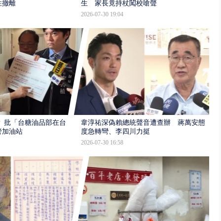
性撤離
生 家長竟持杖闖校嗆聲
2026-07-30 19:04
 批「台糖油品部在台
韋淳祐深偽賴總統聲音遭查辦 蔣萬安態
管加油站
度急轉彎、李四川力挺
2026-07-30 16:58