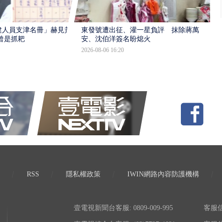
建人員支津名冊」赫見黃
東發號遭出征、灌一星負評 抹除蔣萬
曾是抓耙
安、沈伯洋簽名盼熄火
2026-08-06 16:20
RSS
隱私權政策
IWIN網路內容防護機構
壹電視新聞台客服: 0809-009-995
客服信箱: