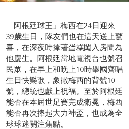
「阿根廷球王」梅西在24日迎來
39歲生日，隊友們也在這天送上驚
喜，在深夜時捧著蛋糕闖入房間為
他慶生。阿根廷當地電視台也號召
民眾，在早上和晚上10時舉國齊唱
生日快樂歌，象徵梅西的背號10
號，總統也獻上祝福。至於阿根廷
能否在本屆世足賽完成衛冕，梅西
能否再次捧起大力神盃，也成為全
球球迷關注焦點。