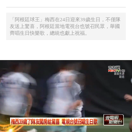
「阿根廷球王」梅西在24日迎來39歲生日，不僅隊
友送上驚喜，阿根廷當地電視台也號召民眾，舉國
齊唱生日快樂歌，總統也獻上祝福。