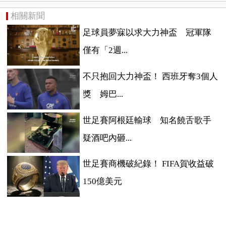
相關新聞
足球員夢寐以求大力神盃 冠軍隊
僅有「2週...
不只抱回大力神盃！ 西班牙奪3個人
獎 姆巴...
世足賽阿根廷輸球 知名饒舌歌手
疑酒吧內砸...
世足賽商機破紀錄！ FIFA賀收益破
150億美元