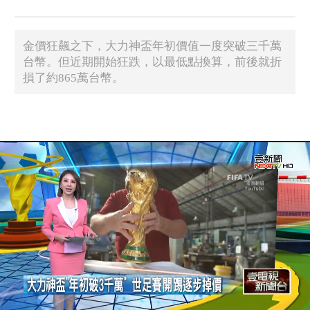
金價狂飆之下，大力神盃年初價值一度突破三千萬
台幣。但近期開始狂跌，以最低點換算，前後就折
損了約865萬台幣。