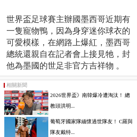
世界盃足球賽主辦國墨西哥近期有
一隻寵物鴨，因為身穿迷你球衣的
可愛模樣，在網路上爆紅，墨西哥
總統還親自在記者會上接見牠，封
他為墨國的世足非官方吉祥物 。
相關新聞
2026世界盃》南韓爆冷遭淘汰！ 總
教頭洪明...
葡萄牙國家隊緬懷過世隊友！ C羅與
隊友戴特...