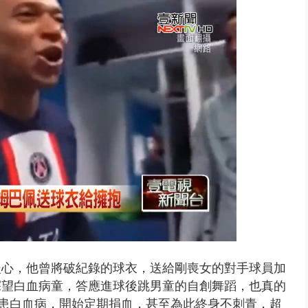
天 海軍近岸防禦演練 賴總統...
暖心
，他曾將破紀錄的球衣，送給剛喪女的對手球員加
探望白血病童，答應進球後跳男童的自創舞蹈，也真的
患白血病，開始定期捐血，甚至為此終身不刺青，
超