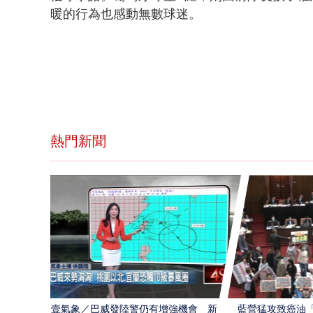
暖的行為也感動無數球迷
。
熱門新聞
壹氣象／巴威發陸警仍有增強機會 新
藍營猛攻致癌油