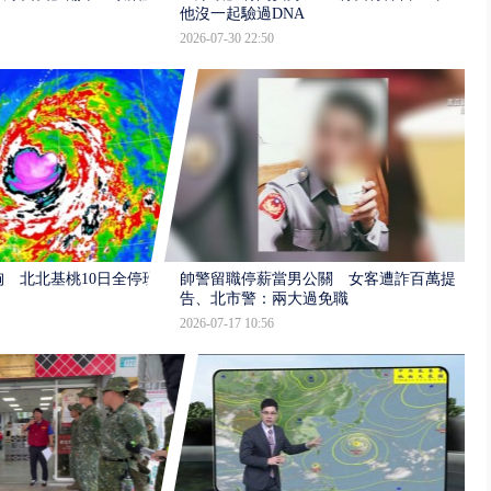
他沒一起驗過DNA
2026-07-30 22:50
 北北基桃10日全停班
帥警留職停薪當男公關 女客遭詐百萬提
告、北市警：兩大過免職
2026-07-17 10:56