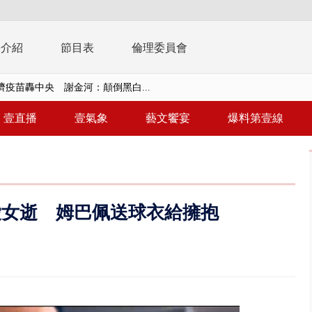
播介紹
節目表
倫理委員會
濟疫苗轟中央 謝金河：顛倒黑白...
復原神速 拄拐杖後竟能蹦蹦跳跳
壹直播
壹氣象
藝文饗宴
爆料第壹線
兩度實彈演練！ 中國藉颱風侵台...
流發威！ 陽明山遊客雨傘「被...
「台灣不是國家」轟綠街頭混混？...
愛女逝 姆巴佩送球衣給擁抱
未來帳戶」三讀 行政院：編預算...
】慈濟遭詐10.6億未提告 網友...
南有大安森林公園、北有榮星」周...
子撞車拒檢「油門一催」警察狂...