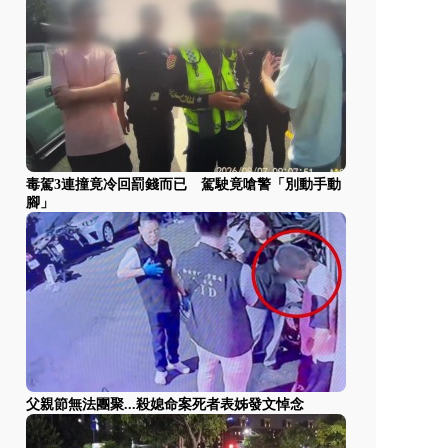
毒駕3連撞竟冷回罰錢而已 駕駛竟嗆警「別動手動
腳」
父親節無法團聚...殺媳命案死者表姊發文悼念