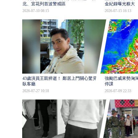
北、宜花列首波警戒區
金紀錄曝光糗大
2026-07-10 08:15
2026-07-15 16:13
43歲演員王凱猝逝！ 鄰居上門關心驚見倒
強颱巴威來勢洶洶
臥客廳
停課
2026-07-27 10:18
2026-07-09 22:33