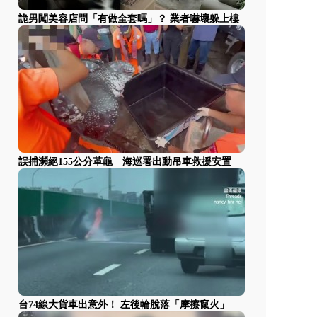
詭男闖美容店問「有做全套嗎」？ 業者嚇壞躲上樓
誤捕瀕絕155公分革龜 海巡署出動吊車救援安置
台74線大貨車出意外！ 左後輪脫落「摩擦竄火」