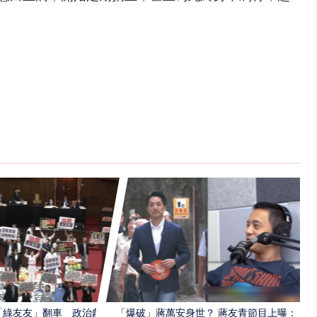
「綠友友」翻車 政治獻
「爆破」蔣萬安身世？ 蔣友青節目上曝：