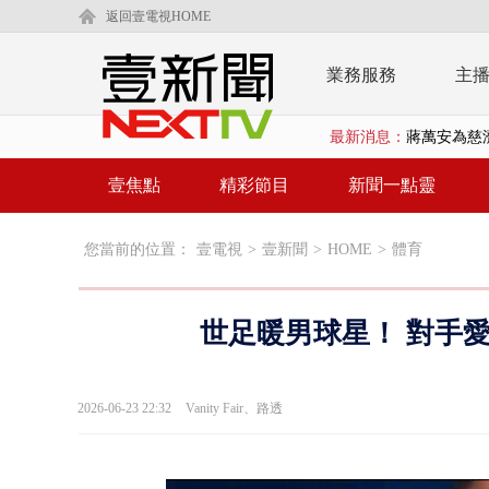
返回壹電視HOME
業務服務
主
最新消息：
蔣萬安為慈
柯文哲腳傷
壹焦點
精彩節目
新聞一點靈
金防部8小時
您當前的位置：
壹電視
>
壹新聞
>
HOME
>
體育
白海豚外圍環
鄭麗文驚語
世足暖男球星！ 對手
在野黨推「
【新聞一點靈
2026-06-23 22:32
Vanity Fair、路透
蔣萬安提「
又毒駕！ 男