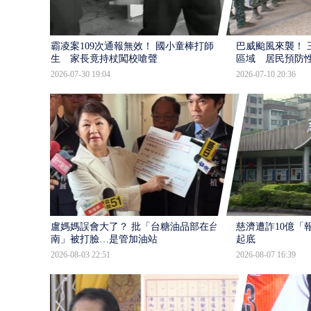
霸凌案109次通報無效！ 國小童棒打師
巴威颱風來襲！ 
生 家長竟持杖闖校嗆聲
區域 居民預防
2026-07-30 19:04
2026-07-10 20:36
盧媽媽誤會大了？ 批「台糖油品部在台
慈濟遭詐10億「
南」被打臉…是管加油站
起底
2026-08-03 22:51
2026-08-07 16:39