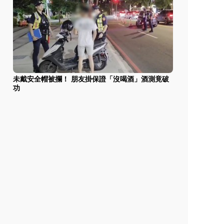
未戴安全帽被攔！ 朋友掛保證「沒喝酒」酒測竟破
功