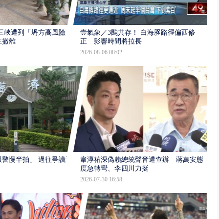
三峽遭列「坍方高風險」
壹氣象／3颱共存！ 白海豚路徑偏西修
性撤離
正 影響時間將拉長
2026-08-06 08:02
報警慢半拍」 過往爭議遭
韋淳祐深偽賴總統聲音遭查辦 蔣萬安態
度急轉彎、李四川力挺
2026-07-30 16:58