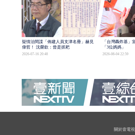
疑情治間諜「佈建人員支津名冊」赫見黃
「台灣轟炸基」宣
偉哲！ 沈榮欽：曾是抓耙
「3位媽媽」
2026-07-16 20:48
2026-08-04 22:59
關於壹電視