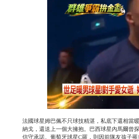
漢光演習第4
Loaded
:
Unmute
42.97%
法國球星姆巴佩不只球技精湛，私底下還相當
納戈，還送上一個大擁抱。巴西球星內馬爾曾
信守承諾。葡萄牙球星C羅，則因前隊友孩子罹