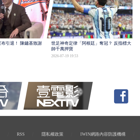
布引退！ 陳鏞基致謝
世足神奇定律「阿根廷」奪冠？ 反指標大
師千萬押寶
2026-07-19 19:53
RSS
隱私權政策
IWIN網路內容防護機構