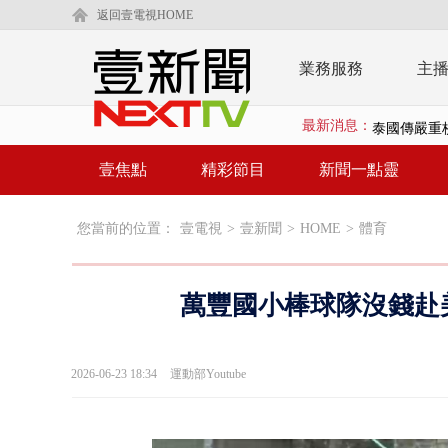
返回壹電視HOME
業務服務
主
最新消息：
泰國傳嚴重校
中聯毒油20
壹焦點
精彩節目
新聞一點靈
BP出道10周
您當前的位置：
壹電視
>
壹新聞
>
HOME
>
體育
「吉伊卡哇
「疫苗採購」
萬豐國小棒球隊沒錢赴美
LaLapor
名律狠詐慈濟
2026-06-23 18:34
運動部Youtube
父親節限定！
白海豚海警！