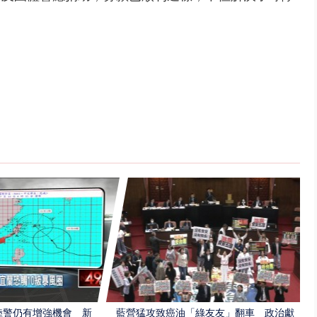
陸警仍有增強機會 新
藍營猛攻致癌油「綠友友」翻車 政治獻