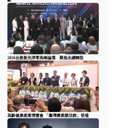
辭
2026台新新光淨零高峰論壇 聚焦永續轉型
高齡健康產業博覽會 「臺灣農業樂活館」登場