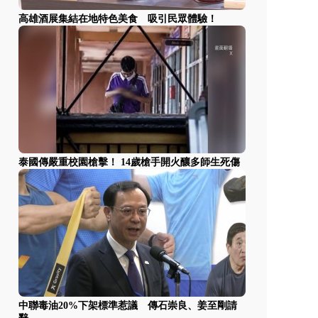
高雄酒展集結在地特色美食 吸引民眾體驗！
泰國傳嚴重校園槍擊！ 14歲槍手開火釀多師生死傷
中聯毒油20%下架標準惹議 傳石崇良、姜至剛請