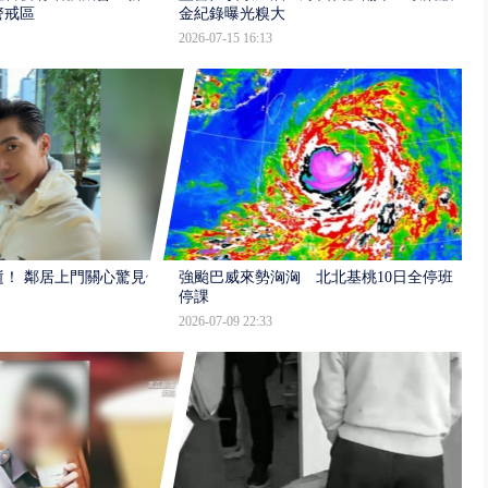
警戒區
金紀錄曝光糗大
2026-07-15 16:13
逝！ 鄰居上門關心驚見倒
強颱巴威來勢洶洶 北北基桃10日全停班
停課
2026-07-09 22:33