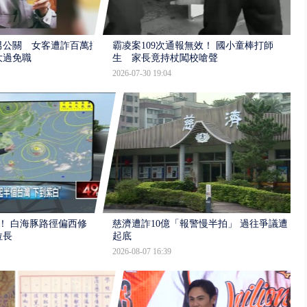
男公關 女客遭詐百萬提
霸凌案109次通報無效！ 國小童棒打師
大過免職
生 家長竟持杖闖校嗆聲
2026-07-30 19:04
！ 白海豚路徑偏西修
慈濟遭詐10億「報警慢半拍」 過往爭議遭
拉長
起底
2026-08-07 16:39