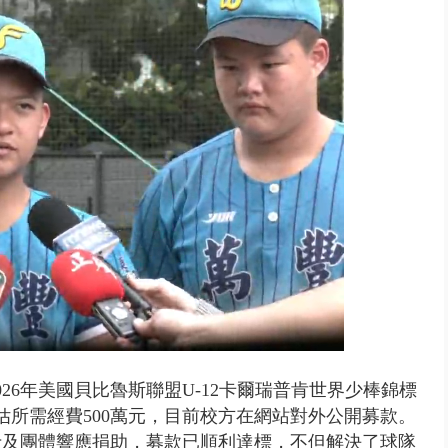
取消！ 滯留旅客「拚手速」搶...
26年美國貝比魯斯聯盟U-12卡爾瑞普肯世界少棒錦標
估所需經費500萬元，目前校方在網站對外公開募款。
士及團體響應捐助，募款已順利達標，不但解決了球隊