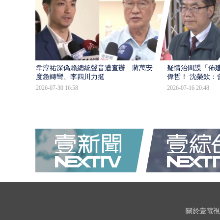
韋淳祐深偽賴總統聲音遭查辦 蔣萬安態
疑情治間諜「佈
度急轉彎、李四川力挺
偉哲！ 沈榮欽：
2026-07-30 16:58
2026-07-16 20:48
關於壹電視