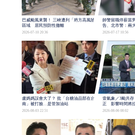
巴威颱風來襲！ 三峽遭列「坍方高風險」
帥警留職停薪當
區域 居民預防性撤離
告、北市警：兩
2026-07-10 20:36
2026-07-17 10:56
盧媽媽誤會大了？ 批「台糖油品部在台
壹氣象／3颱共存
南」被打臉…是管加油站
正 影響時間將
2026-08-03 22:51
2026-08-06 08:02