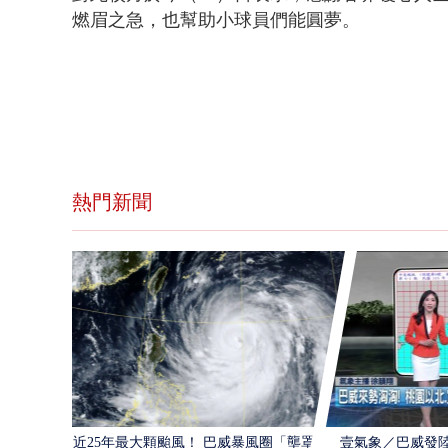
燃眉之急，也幫助小球員們能圓夢。
熱門新聞
近25年最大顆颱風！ 巴威暴風圈「壟罩4
壹氣象／巴威發