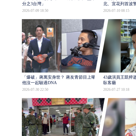
分之3台灣」
北、宜花列首波
2026-07-09 18:50
2026-07-10 08:15
「爆破」蔣萬安身世？ 蔣友青節目上曝：
43歲演員王凱猝
他沒一起驗過DNA
臥客廳
2026-07-30 22:50
2026-07-27 10:18