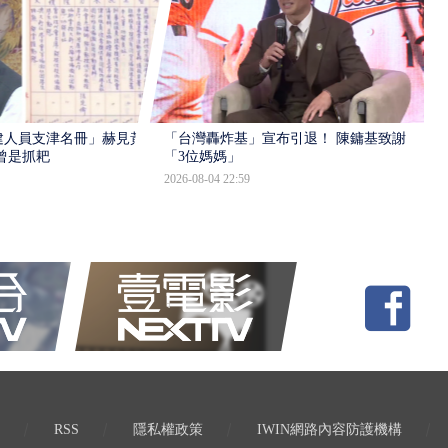
建人員支津名冊」赫見黃
「台灣轟炸基」宣布引退！ 陳鏞基致謝
曾是抓耙
「3位媽媽」
2026-08-04 22:59
RSS
隱私權政策
IWIN網路內容防護機構