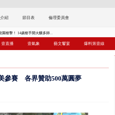
播介紹
節目表
倫理委員會
園槍擊！ 14歲槍手開火釀多師...
%下架標準惹議 傳石崇良、姜至...
壹直播
壹氣象
藝文饗宴
爆料第壹線
年！ 8／8見面會限40粉絲 YG大...
」劇場版超人氣限量特典 粉絲排...
大逆轉！ 證實慈濟買BNT遭詐10...
參賽 各界贊助500萬圓夢
t天花板崩落「鷹架倒塌」砸傷嬤 客...
10億！ 豪宅藏「9千萬鈔票磚、...
 「一鴨三吃」、「客家攪福」...
 雨彈將炸台中以北 不排除明...