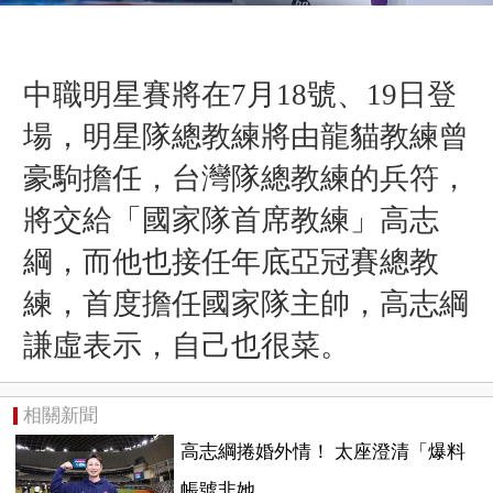
中職明星賽將在7月18號、19日登
場，明星隊總教練將由龍貓教練曾
豪駒擔任，台灣隊總教練的兵符，
將交給「國家隊首席教練」高志
綱，而他也接任年底亞冠賽總教
練，首度擔任國家隊主帥，高志綱
謙虛表示，自己也很菜。
相關新聞
高志綱捲婚外情！ 太座澄清「爆料
帳號非她...