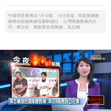
中職明星賽將在7月18號、19日登場，明星隊總教
練將由龍貓教練曾豪駒擔任，台灣隊總教練的兵
符，將交給「國家隊首席教練」高志綱。