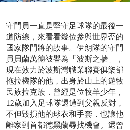
守門員一直是堅守足球隊的最後一
道防線，來看看幾位參與世界盃的
國家隊門將的故事。伊朗隊
的守門
員
貝蘭萬德被譽為「波斯之牆」，
現在效力於波斯灣職業聯賽俱樂部
拖拉機隊的他，出身於山上的遊牧
民族拉克族，曾經是位
牧羊少年，
12歲加入足球隊還遭到父親反對，
不但毀損他的球衣和手套，也讓他
離家到首都德黑蘭尋找機會。還曾