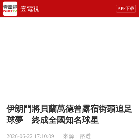
壹電視
APP下載
伊朗門將貝蘭萬德曾露宿街頭追足
球夢 終成全國知名球星
2026-06-22 17:10:09
來源：路透