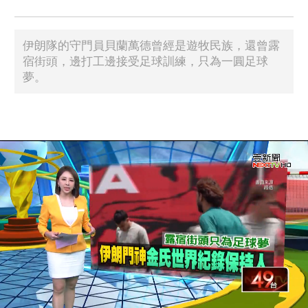
伊朗隊的守門員貝蘭萬德曾經是遊牧民族，還曾露
宿街頭，邊打工邊接受足球訓練，只為一圓足球
夢。