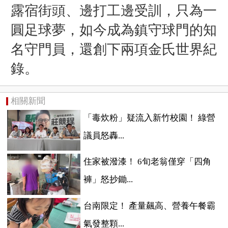
露宿街頭、邊打工邊受訓，只為一
圓足球夢，如今成為鎮守球門的知
名守門員，還創下兩項金氏世界紀
錄。
相關新聞
「毒炊粉」疑流入新竹校園！ 綠營
議員怒轟...
住家被潑漆！ 6旬老翁僅穿「四角
褲」怒抄鋤...
台南限定！ 產量飆高、營養午餐霸
氣發整顆...