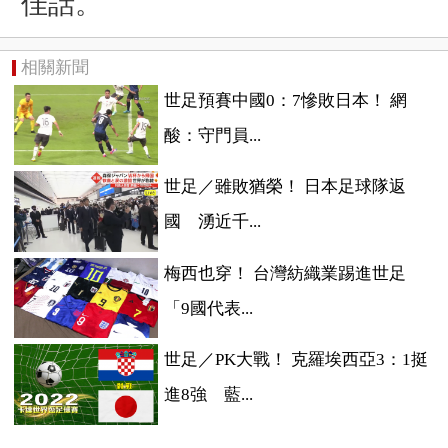
佳話。
相關新聞
世足預賽中國0：7慘敗日本！ 網
酸：守門員...
世足／雖敗猶榮！ 日本足球隊返
國 湧近千...
梅西也穿！ 台灣紡織業踢進世足
「9國代表...
世足／PK大戰！ 克羅埃西亞3：1挺
進8強 藍...