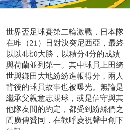
世界盃足球賽第二輪激戰，日本隊
在昨（21）日對決突尼西亞，最終
以以4比0大勝，以積分4分的成績
與荷蘭並列第一。其中球員上田綺
世與鎌田大地紛紛進帳得分，兩人
背後的球員故事也被曝光。無論是
繼承父親意志踢球，或是信守與其
他隊友間的約定，都受到紛絲們之
間廣傳贊同，在歡呼慶祝聲中創下