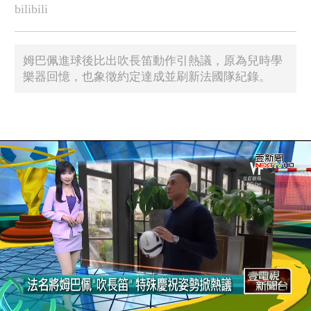
bilibili
姆巴佩進球後比出吹長笛動作引熱議，原為兒時學
樂器回憶，也象徵約定達成並刷新法國隊紀錄。