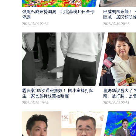
強颱巴威來勢洶洶 北北基桃10日全停班
巴威颱風來襲！ 
停課
區域 居民預防
2026-07-09 22:33
2026-07-10 20:36
霸凌案109次通報無效！ 國小童棒打師
盧媽媽誤會大了？
生 家長竟持杖闖校嗆聲
南」被打臉…是
2026-07-30 19:04
2026-08-03 22:51