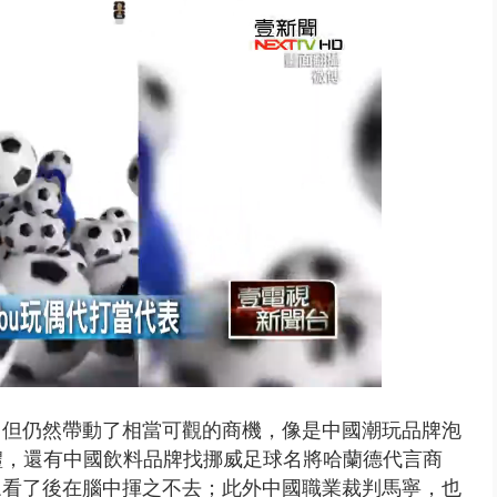
..北市「颱風整備假」？ 蔣萬安...
，但仍然帶動了相當可觀的商機，像是中國潮玩品牌泡
典禮，還有中國飲料品牌找挪威足球名將哈蘭德代言商
眾看了後在腦中揮之不去；此外中國職業裁判馬寧，也