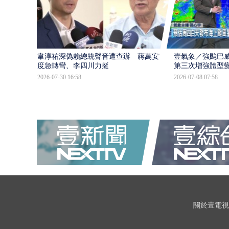
韋淳祐深偽賴總統聲音遭查辦 蔣萬安態
壹氣象／強颱巴威
度急轉彎、李四川力挺
第三次增強體型
2026-07-30 16:58
2026-07-08 07:58
關於壹電視