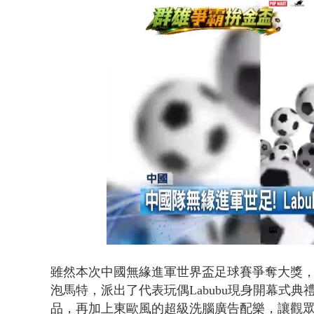
白海豚逼近.
Loaded
:
Unmute
47.68%
雖然本次中國無緣進軍世界盃足球賽爭奪大獎
泡馬特，派出了代表玩偶Labubu現身開幕式
品，再加上東歐風的超級洗腦廣告配樂，讓觀