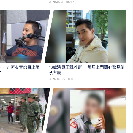
2026-07-10 08:15
世？ 蔣友青節目上曝：
43歲演員王凱猝逝！ 鄰居上門關心驚見倒
A
臥客廳
2026-07-27 10:18