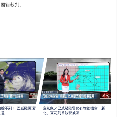
中國籍裁判。
擋不到！ 巴威颱風環流
壹氣象／巴威發陸警仍有增強機會 新
注意
北、宜花列首波警戒區