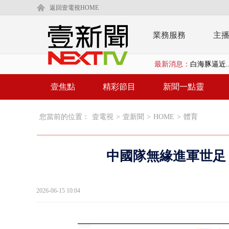
返回壹電視HOME
業務服務
主
最新消息：
利慾薰心！ 
早餐店放迷你
壹焦點
精彩節目
新聞一點靈
賴清德「0看
您當前的位置：
壹電視
>
壹新聞
>
HOME
>
體育
EZ WAY
救生員大武崙
中國隊無緣進軍世足 
狠詐慈濟「1
漢光42號
2026-06-15 10:04
暗網買500
貨車鬼切釀