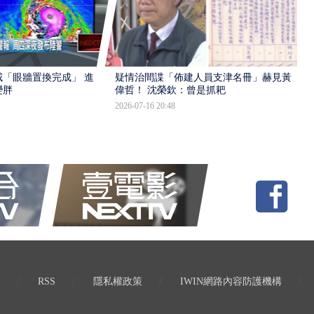
「眼牆置換完成」 進入
疑情治間諜「佈建人員支津名冊」赫見黃
變胖
偉哲！ 沈榮欽：曾是抓耙
2026-07-16 20:48
RSS
隱私權政策
IWIN網路內容防護機構