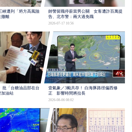
三峽遭列「坍方高風險」
帥警留職停薪當男公關 女客遭詐百萬提
性撤離
告、北市警：兩大過免職
2026-07-17 10:56
 批「台糖油品部在台
壹氣象／3颱共存！ 白海豚路徑偏西修
管加油站
正 影響時間將拉長
2026-08-06 08:02