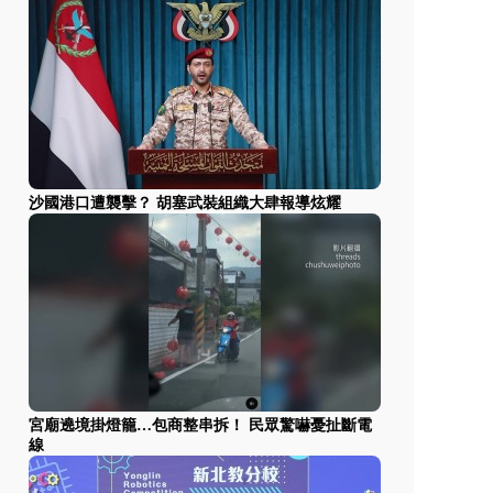
沙國港口遭襲擊？ 胡塞武裝組織大肆報導炫耀
宮廟遶境掛燈籠…包商整串拆！ 民眾驚嚇憂扯斷電
線