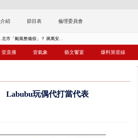
播介紹
節目表
倫理委員會
美女律師涉龐大洗錢鏈 通緝港...
拒馬「只有始源可以停」 他真...
壹直播
壹氣象
藝文饗宴
爆料第壹線
稿」嗆爆盧秀燕 2028總統戰提...
個資爭議 連戰媳婦轟財政部不負責任
戲水失蹤！ 搜救艇翻覆4警消落...
Labubu玩偶代打當代表
0.8億」 名律師聯手掮客騙買「B...
演習第二日 防護關鍵基礎設施
0萬筆個資！ 網軍洩密中共遭起訴...
禍 砂石車為閃避悚撞4車釀3傷