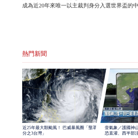
成為近20年來唯一以主裁判身分入選世界盃的
熱門新聞
近25年最大顆颱風！ 巴威暴風圈「壟罩4
壹氣象／護國神山
分之3台灣」
恐直灌、西半部