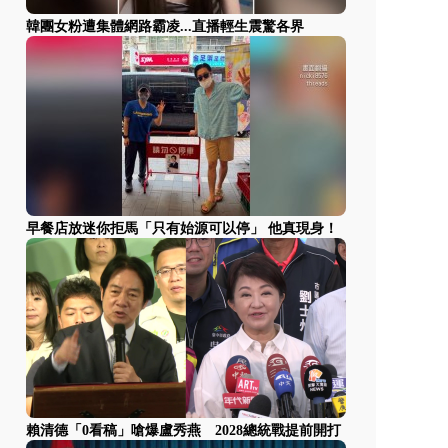
韓團女粉遭集體網路霸凌...直播輕生震驚各界
早餐店放迷你拒馬「只有始源可以停」 他真現身！
賴清德「0看稿」嗆爆盧秀燕 2028總統戰提前開打