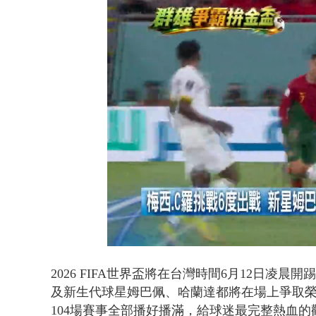
貨車鬼切釀
Loade
Unmute
77.66
2026 FIFA世界盃將在台灣時間6月12日
及新生代球星姆巴佩、哈蘭達都將在場上爭取榮
104場賽事全部播好播滿，給球迷最完整熱血的