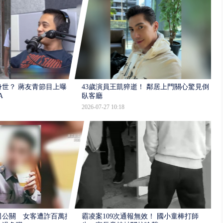
世？ 蔣友青節目上曝：
43歲演員王凱猝逝！ 鄰居上門關心驚見倒
A
臥客廳
2026-07-27 10:18
男公關 女客遭詐百萬提
霸凌案109次通報無效！ 國小童棒打師