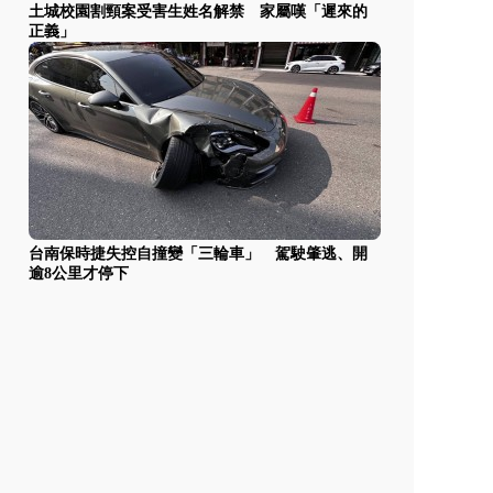
土城校園割頸案受害生姓名解禁 家屬嘆「遲來的
正義」
台南保時捷失控自撞變「三輪車」 駕駛肇逃、開
逾8公里才停下