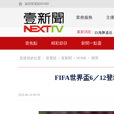
返回壹電視HOME
業務服務
主
最新消息：
白海豚逼近.
壹氣象／白海
壹焦點
精彩節目
新聞一點靈
早餐店放迷你
您當前的位置：
壹電視
>
壹新聞
>
HOME
>
體育
賴清德「0看
EZ WAY
FIFA世界盃6／1
救生員大武崙
狠詐慈濟「1
2026-06-10 09:50
漢光42號
暗網買500