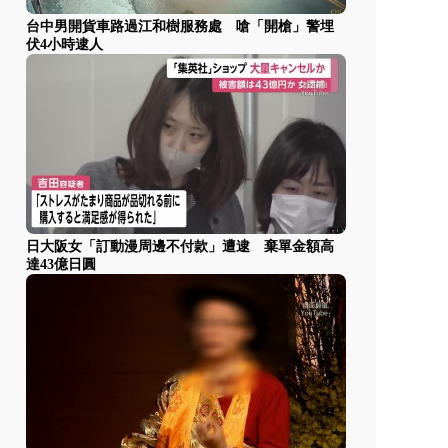
台中男開貨車路過江和樹服務處 嗆「開槍」警埋
伏4小時逮人
日大阪女「訂動漫周邊不付款」遭逮 棄單金額高
達43億日圓