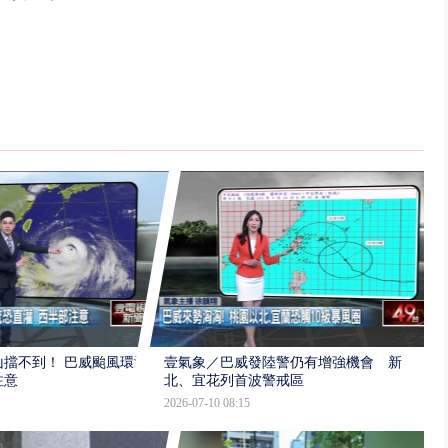
擋不到！ 巴威颱風環流
壹氣象／巴威發陸警仍有增強機會 新
注意
北、宜花列首波警戒區
2026-07-10 08:15