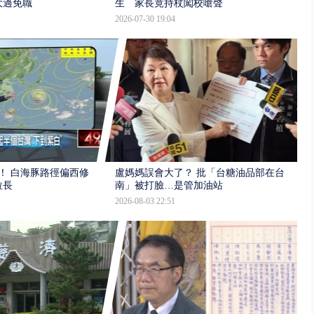
大過免職
生 家長竟持杖闖校嗆聲
2026-07-30 19:04
！ 白海豚路徑偏西修
盧媽媽誤會大了？ 批「台糖油品部在台
拉長
南」被打臉…是管加油站
2026-08-03 22:51