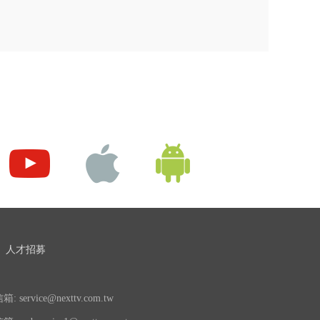
人才招募
 service@nexttv.com.tw