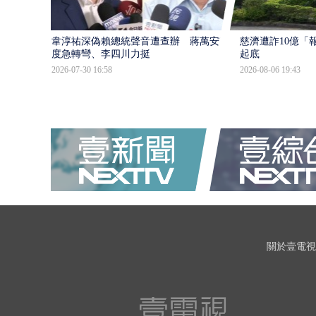
韋淳祐深偽賴總統聲音遭查辦 蔣萬安態
慈濟遭詐10億「
度急轉彎、李四川力挺
起底
2026-07-30 16:58
2026-08-06 19:43
關於壹電視