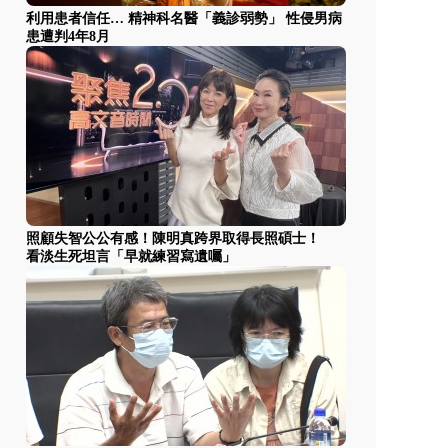
利用患者信任… 精神科名醫「義診弱勢」 性侵男病
患遭判4年8月
照顧失智公公有感！陳明真跨界取得長照碩士！
看淡生死坦言「早就練習寫遺囑」