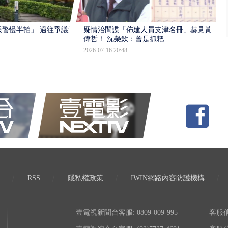
報警慢半拍」 過往爭議遭
疑情治間諜「佈建人員支津名冊」赫見黃
偉哲！ 沈榮欽：曾是抓耙
2026-07-16 20:48
RSS
隱私權政策
IWIN網路內容防護機構
壹電視新聞台客服: 0809-009-995
客服信箱: