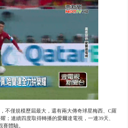
禍 砂石車為閃避悚撞4車釀3傷
d
:
%
凌晨開踢，不僅規模歷屆最大，還有兩大傳奇球星梅西、C羅
耀；連續四度取得轉播的愛爾達電視，一連39天、
觀賽體驗。