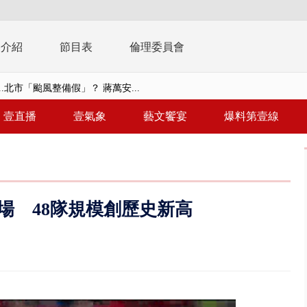
播介紹
節目表
倫理委員會
..北市「颱風整備假」？ 蔣萬安...
豚進逼！ 外圍雲系影響 北部...
壹直播
壹氣象
藝文饗宴
爆料第壹線
拒馬「只有始源可以停」 他真...
稿」嗆爆盧秀燕 2028總統戰提...
個資爭議 連戰媳婦轟財政部不負責任
2登場 48隊規模創歷史新高
戲水失蹤！ 搜救艇翻覆4警消落...
0.8億」 名律師聯手掮客騙買「B...
演習第二日 防護關鍵基礎設施
0萬筆個資！ 網軍洩密中共遭起訴...