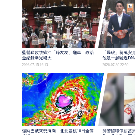
藍營猛攻致癌油「綠友友」翻車 政治獻
「爆破」蔣萬安身
金紀錄曝光糗大
他沒一起驗過DN
2026-07-15 16:13
2026-07-30 22:50
強颱巴威來勢洶洶 北北基桃10日全停班
帥警留職停薪當