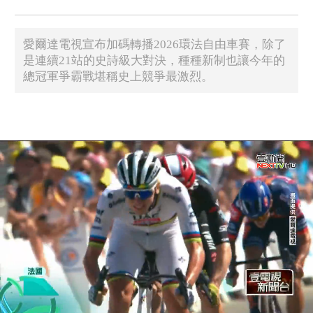
愛爾達電視宣布加碼轉播2026環法自由車賽，除了
是連續21站的史詩級大對決，種種新制也讓今年的
總冠軍爭霸戰堪稱史上競爭最激烈。