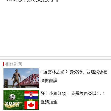
相關新聞
C羅雲林之光？ 身分證、西螺銅像梗
圖掀熱議
登上小組龍頭！ 克羅埃西亞以4：1
擊潰加拿