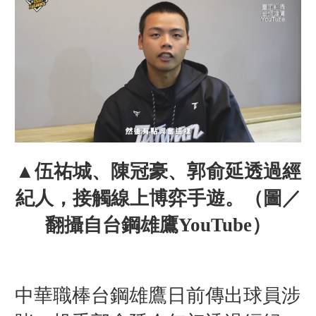
▲
伍祐城、陳冠豪、
郭俞延
透過經
紀人，接觸線上博弈手遊。
（圖／
翻攝自台鋼雄鷹YouTube）
中華職棒台鋼雄鷹日前傳出球員涉