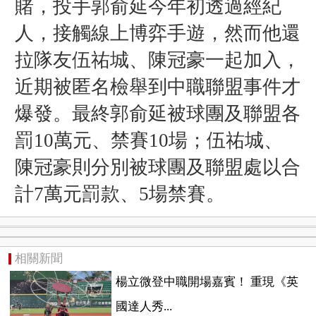
賭，投手郭俞延今年初透過經紀
人，接觸線上博弈手遊，然而他還
拉隊友伍祐城、陳冠豪一起加入，
近期被匿名檢舉到中職聯盟事件才
爆發。
最終郭俞延被球團及聯盟各
罰10萬元、禁賽10場；伍祐城、
陳冠豪則分別被球團及聯盟處以合
計7萬元罰款、5場禁賽。
相關新聞
楊立微登中職開場嘉賓！ 重現《英
國達人秀...