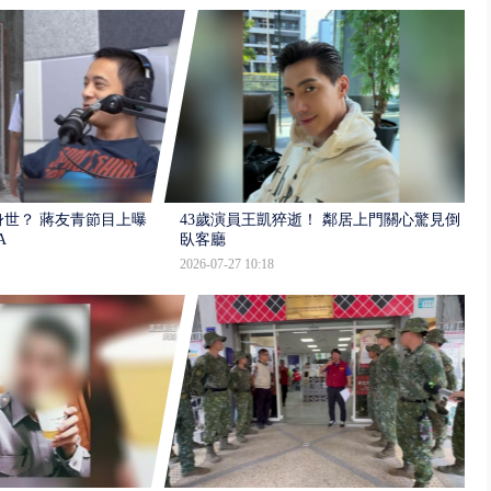
世？ 蔣友青節目上曝：
43歲演員王凱猝逝！ 鄰居上門關心驚見倒
A
臥客廳
2026-07-27 10:18