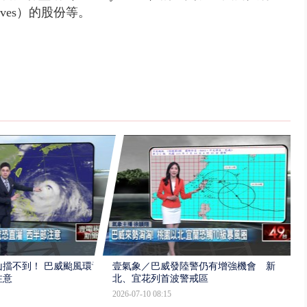
olves）的股份等。
擋不到！ 巴威颱風環流
壹氣象／巴威發陸警仍有增強機會 新
注意
北、宜花列首波警戒區
2026-07-10 08:15