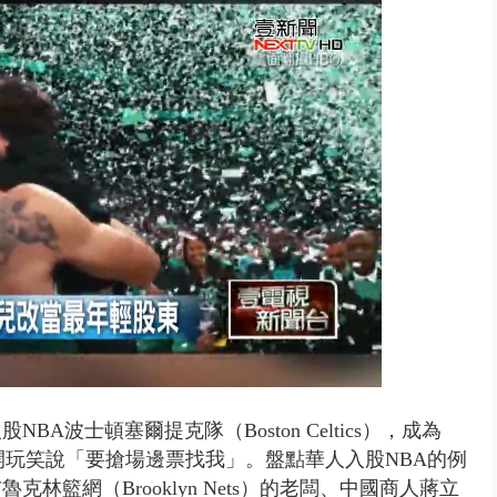
 「一鴨三吃」、「客家攪福」...
A波士頓塞爾提克隊（Boston Celtics），成為
開玩笑說「要搶場邊票找我」。盤點華人入股NBA的例
籃網（Brooklyn Nets）的老闆、中國商人蔣立