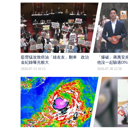
藍營猛攻致癌油「綠友友」翻車 政治獻
「爆破」蔣萬安身
金紀錄曝光糗大
他沒一起驗過DN
2026-07-15 16:13
2026-07-30 22:50