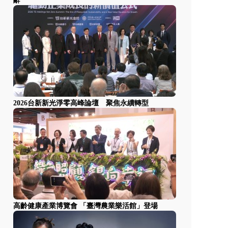
辭
2026台新新光淨零高峰論壇 聚焦永續轉型
高齡健康產業博覽會 「臺灣農業樂活館」登場