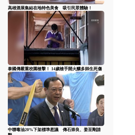
高雄酒展集結在地特色美食 吸引民眾體驗！
泰國傳嚴重校園槍擊！ 14歲槍手開火釀多師生死傷
中聯毒油20%下架標準惹議 傳石崇良、姜至剛請