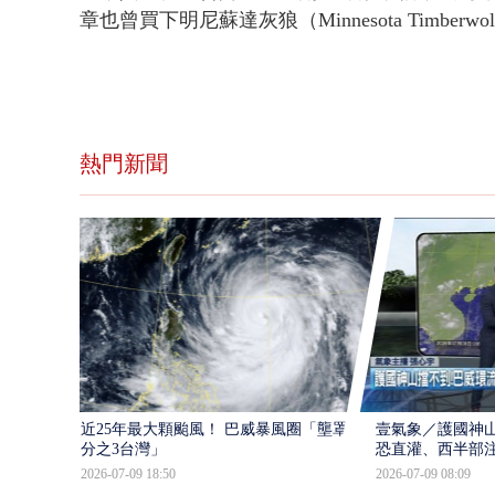
章也曾買下明尼蘇達灰狼（Minnesota Timberw
熱門新聞
近25年最大顆颱風！ 巴威暴風圈「壟罩4
壹氣象／護國神山
分之3台灣」
恐直灌、西半部
2026-07-09 18:50
2026-07-09 08:09