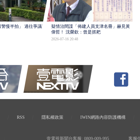
報警慢半拍」 過往爭議遭
疑情治間諜「佈建人員支津名冊」赫見黃
偉哲！ 沈榮欽：曾是抓耙
2026-07-16 20:48
RSS
隱私權政策
IWIN網路內容防護機構
壹電視新聞台客服: 0809-009-995
客服信箱: