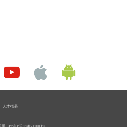
人才招募
 service@nexttv.com.tw