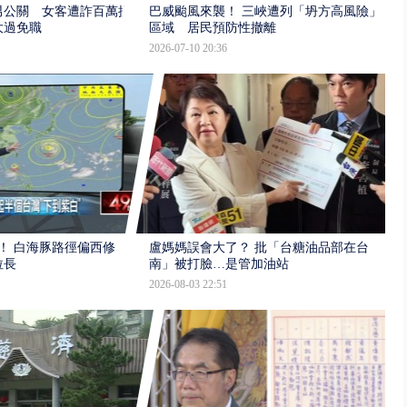
男公關 女客遭詐百萬提
巴威颱風來襲！ 三峽遭列「坍方高風險」
大過免職
區域 居民預防性撤離
2026-07-10 20:36
！ 白海豚路徑偏西修
盧媽媽誤會大了？ 批「台糖油品部在台
拉長
南」被打臉…是管加油站
2026-08-03 22:51