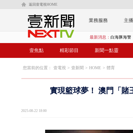
返回壹電視HOME
業務服務
主
最新消息：
白海豚海警！
沖繩機場航班
壹焦點
精彩節目
新聞一點靈
泰國傳嚴重校
您當前的位置：
壹電視
>
壹新聞
>
HOME
>
體育
中聯毒油20
BP出道10周
實現籃球夢！ 澳門「賭
「吉伊卡哇
「疫苗採購」
2025-08-22 18:00
LaLapor
名律狠詐慈濟