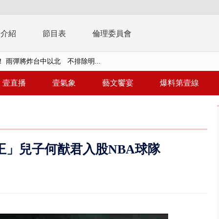
播介紹
節目表
倫理委員會
 雨彈將炸台中以北 不排除明...
取消！ 滯留旅客「拚手速」搶...
壹直播
壹氣象
藝文饗宴
爆料第壹線
園槍擊！ 14歲槍手開火釀多師...
%下架標準惹議 傳石崇良、姜至...
年！ 8／8見面會限40粉絲 YG大...
王」兒子何猷君入股NBA球隊
」劇場版超人氣限量特典 粉絲排...
大逆轉！ 證實慈濟買BNT遭詐10...
t天花板崩落「鷹架倒塌」砸傷嬤 客...
10億！ 豪宅藏「9千萬鈔票磚、...