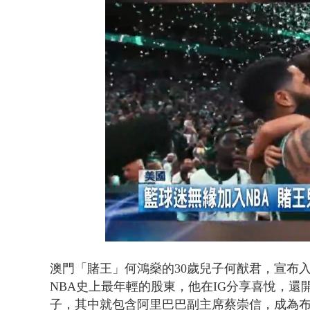
父親節限定！
Loaded
:
Unmute
50.53%
澳門「賭王」何鴻燊的30歲兒子何猷君，宣布入股NB
NBA史上最年輕的股東，他在IG分享喜悅，還
子，其中就包含阿里巴巴副主席蔡崇信，成為布魯克林