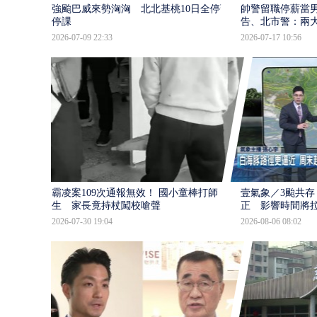
強颱巴威來勢洶洶 北北基桃10日全停班
帥警留職停薪當
停課
告、北市警：兩
2026-07-09 22:33
2026-07-17 10:56
霸凌案109次通報無效！ 國小童棒打師
壹氣象／3颱共存
生 家長竟持杖闖校嗆聲
正 影響時間將
2026-07-30 19:04
2026-08-06 08:02