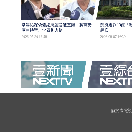
韋淳祐深偽賴總統聲音遭查辦 蔣萬安態
慈濟遭詐10億「
度急轉彎、李四川力挺
起底
2026-07-30 16:58
2026-08-07 16:39
關於壹電視