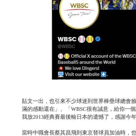
貼文一出，也引來不少球迷到世界棒壘球總會臉書留
滿的感動還在」、「WBSC很有誠意，給你一
我放2013經典賽最後輸日本的遺憾了，感謝今
當時中職會長蔡其昌飛到東京替球員加油時，