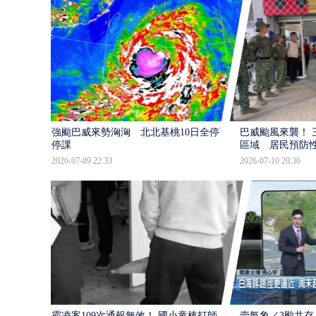
強颱巴威來勢洶洶 北北基桃10日全停班
巴威颱風來襲！ 
停課
區域 居民預防
2026-07-09 22:33
2026-07-10 20:36
霸凌案109次通報無效！ 國小童棒打師
壹氣象／3颱共存