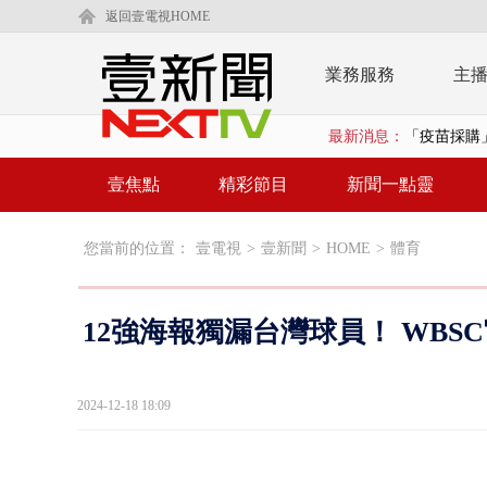
返回壹電視HOME
業務服務
主
「疫苗採購」
最新消息：
LaLapor
壹焦點
精彩節目
新聞一點靈
名律狠詐慈濟
您當前的位置：
壹電視
>
壹新聞
>
HOME
>
體育
父親節限定！
白海豚海警！
12強海報獨漏台灣球員！ WB
沖繩機場航班
泰國傳嚴重校
2024-12-18 18:09
中聯毒油20
BP出道10周