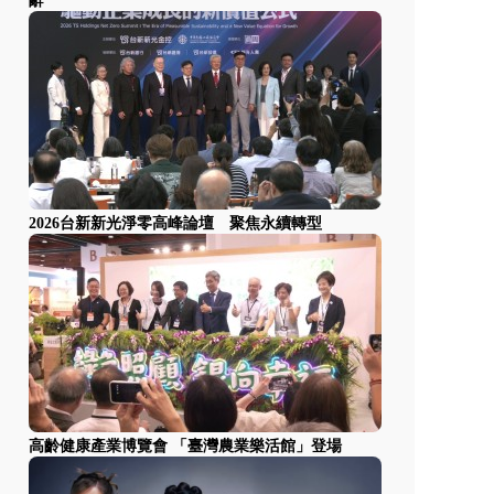
辭
2026台新新光淨零高峰論壇 聚焦永續轉型
高齡健康產業博覽會 「臺灣農業樂活館」登場