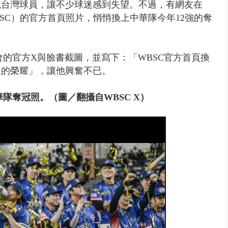
現台灣球員，讓不少球迷感到失望。不過，有網友在
WBSC）的官方首頁照片，悄悄換上中華隊今年12強的奪
總會的官方X與臉書截圖，並寫下：「WBSC官方首頁換
人的榮耀」，讓他興奮不已。
隊奪冠照。（圖／翻攝自WBSC X）