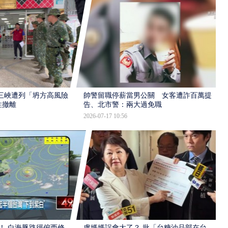
三峽遭列「坍方高風險」
帥警留職停薪當男公關 女客遭詐百萬提
性撤離
告、北市警：兩大過免職
2026-07-17 10:56
！ 白海豚路徑偏西修
盧媽媽誤會大了？ 批「台糖油品部在台