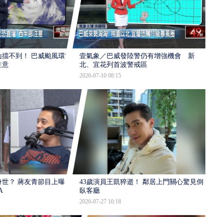
擋不到！ 巴威颱風環流
壹氣象／巴威發陸警仍有增強機會 新
注意
北、宜花列首波警戒區
2026-07-10 08:15
世？ 蔣友青節目上曝：
43歲演員王凱猝逝！ 鄰居上門關心驚見倒
A
臥客廳
2026-07-27 10:18