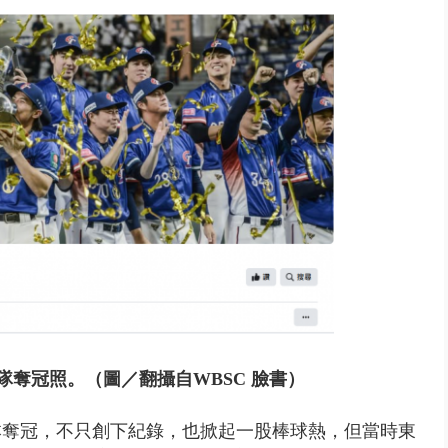
」劇場版超人氣限量特典 粉絲排...
隊奪冠照。（圖／翻攝自WBSC 臉書）
日本奪冠，不只創下紀錄，也掀起一股棒球熱，但當時東