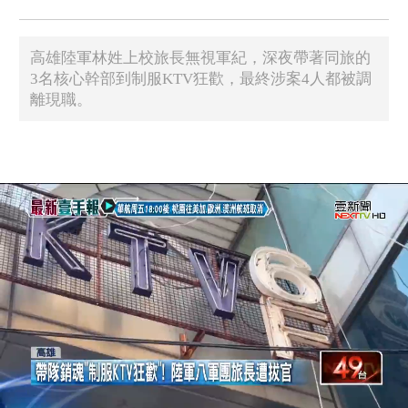
高雄陸軍林姓上校旅長無視軍紀，深夜帶著同旅的
3名核心幹部到制服KTV狂歡，最終涉案4人都被調
離現職。