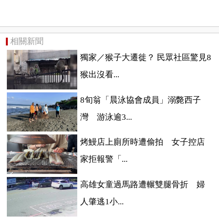
相關新聞
獨家／猴子大遷徙？ 民眾社區驚見8
猴出沒看...
8旬翁「晨泳協會成員」溺斃西子
灣 游泳逾3...
烤鰻店上廁所時遭偷拍 女子控店
家拒報警「...
高雄女童過馬路遭輾雙腿骨折 婦
人肇逃1小...