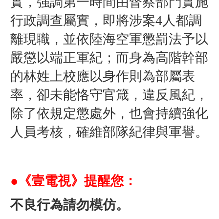
實，強調第一時間由督察部門實施
行政調查屬實，即將涉案4人都調
離現職，並依陸海空軍懲罰法予以
嚴懲以端正軍紀；而身為高階幹部
的林姓
上校
應以身作則為部屬表
率，卻未能恪守官箴，違反風紀，
除了依規定懲處外，也會持續強化
人員考核，確維部隊紀律與軍譽。
●《壹電視》提醒您：
不良行為請勿模仿。