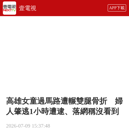
壹電視
APP下載
高雄女童過馬路遭輾雙腿骨折 婦
人肇逃1小時遭逮、落網稱沒看到
2026-07-09 15:37:48