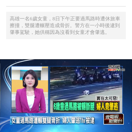
高雄一名6歲女童，8日下午正要過馬路時遭休旅車
擦撞，雙腿遭輾壓造成骨折。警方在一小時後逮到
肇事駕駛，她供稱因為沒看到女童才會肇逃。