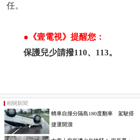
任。
●《壹電視》提醒您：
保護兒少請撥110、113。
相關新聞
轎車自撞分隔島180度翻車 駕駛搭
捷運開溜