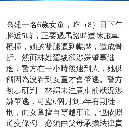
高雄一名6歲女童，昨（8）日下午
將近5時，正要過馬路時遭休旅車
擦撞，她的雙腿遭到輾壓，造成骨
折。然而林姓駕駛卻涉嫌肇事逃
逸，警方在一小時後逮到人，她供
稱因為沒看到女童才會肇逃。警方
初步研判，林婦未注意車前狀況涉
嫌肇逃，可處6個月到5年有期徒
刑，而女童擅自穿越車道，也依照
道交條例，必須由父母承擔法律責