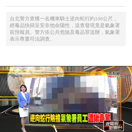
台北警方查獲一名機車騎士逆向蛇行約100公尺，
經毒品快篩呈安非他命陽性，追查發現竟是氣象署
前預報員。警方依公共危險及毒品罪送辦，氣象署
表示尊重司法調查。