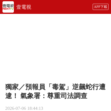
壹電視
APP下載
獨家／預報員「毒駕」逆飆蛇行遭
逮！ 氣象署：尊重司法調查
2026-07-06 18:44:13