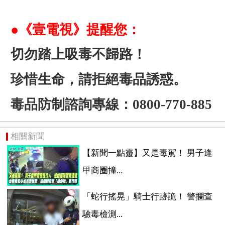
●《壹電視》提醒您：
切勿踏上吸毒不歸路！
珍惜生命，請拒絕毒品誘惑。
毒品防制諮詢專線：0800-770-885
相關新聞
【新聞一點靈】又是毒駕！ 男子逢
甲商圈撞...
「蛇行搖晃」騎士行跡詭！ 警攔查
驗毒檢測...