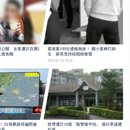
男公關 女客遭詐百萬提
霸凌案109次通報無效！ 國小童棒打師
大過免職
生 家長竟持杖闖校嗆聲
2026-07-30 19:04
！ 白海豚路徑偏西修
慈濟遭詐10億「報警慢半拍」 過往爭議遭
拉長
起底