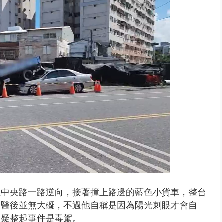
 雨彈將炸台中以北 不排除明...
:
在中央路一路逆向，接著
撞上路邊的藍色小貨車，整台
送醫後並無大礙，不過他
自稱是因為陽光刺眼才會自
懷疑整起事件是毒駕。