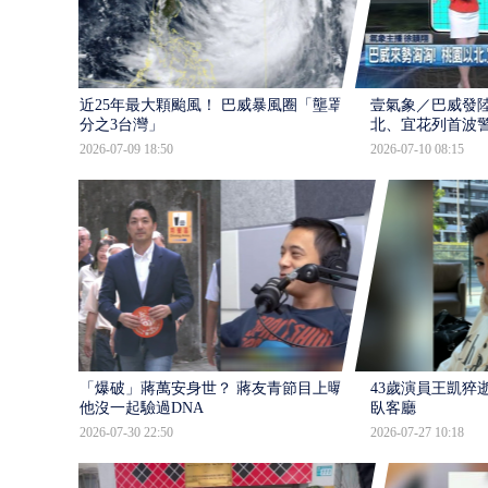
近25年最大顆颱風！ 巴威暴風圈「壟罩4
壹氣象／巴威發
分之3台灣」
北、宜花列首波
2026-07-09 18:50
2026-07-10 08:15
「爆破」蔣萬安身世？ 蔣友青節目上曝：
43歲演員王凱猝
他沒一起驗過DNA
臥客廳
2026-07-30 22:50
2026-07-27 10:18