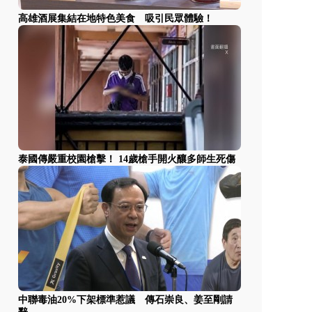
高雄酒展集結在地特色美食 吸引民眾體驗！
泰國傳嚴重校園槍擊！ 14歲槍手開火釀多師生死傷
中聯毒油20%下架標準惹議 傳石崇良、姜至剛請