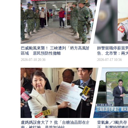
巴威颱風來襲！ 三峽遭列「坍方高風險」
帥警留職停薪當
區域 居民預防性撤離
告、北市警：兩
2026-07-10 20:36
2026-07-17 10:56
盧媽媽誤會大了？ 批「台糖油品部在台
壹氣象／3颱共存
南」被打臉…是管加油站
正 影響時間將