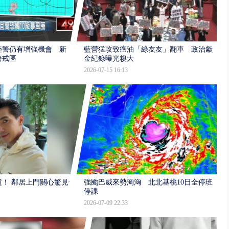
陸警仍有增強機會 新
藍營猛攻致癌油「綠友友」翻車 政治獻
警戒區
金紀錄曝光糗大
2026-07-15 16:13
逝！ 鄰居上門關心驚見倒
強颱巴威來勢洶洶 北北基桃10日全停班
停課
2026-07-09 22:33