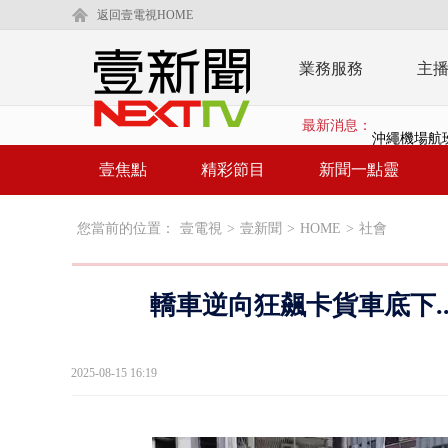
返回壹電視HOME
業務服務
主
最新消息：
沖繩機場航班
泰國傳嚴重校
壹焦點
精彩節目
新聞一點靈
中聯毒油20
您當前的位置：
壹電視
>
壹新聞
>
HOME
>
社會
BP出道10周
「吉伊卡哇
轎車逆向狂飆卡貨車底下.
「疫苗採購」
LaLapor
2025-08-15 16:19
名律狠詐慈濟
父親節限定！