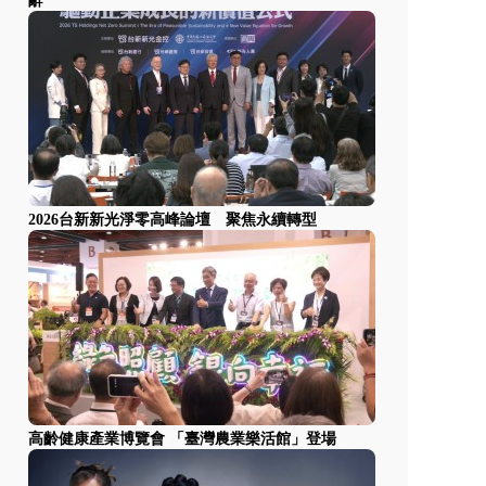
辭
2026台新新光淨零高峰論壇 聚焦永續轉型
高齡健康產業博覽會 「臺灣農業樂活館」登場