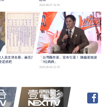
2026-08-07 16:39
建人員支津名冊」赫見黃
「台灣轟炸基」宣布引退！ 陳鏞基致謝
曾是抓耙
「3位媽媽」
2026-08-04 22:59