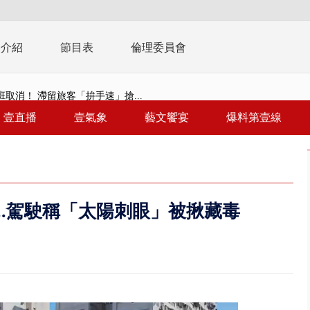
播介紹
節目表
倫理委員會
取消！ 滯留旅客「拚手速」搶...
園槍擊！ 14歲槍手開火釀多師...
壹直播
壹氣象
藝文饗宴
爆料第壹線
%下架標準惹議 傳石崇良、姜至...
年！ 8／8見面會限40粉絲 YG大...
」劇場版超人氣限量特典 粉絲排...
..駕駛稱「太陽刺眼」被揪藏毒
大逆轉！ 證實慈濟買BNT遭詐10...
t天花板崩落「鷹架倒塌」砸傷嬤 客...
10億！ 豪宅藏「9千萬鈔票磚、...
 「一鴨三吃」、「客家攪福」...