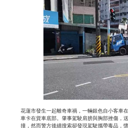
白海豚海警！
Loaded
Unmute
76.01%
花蓮市發生一起離奇車禍，一輛銀色自小客車
車卡在貨車底部。肇事駕駛
肩膀與胸部挫傷，
撞，然而警方後續搜索卻發現駕駛攜帶毒品，