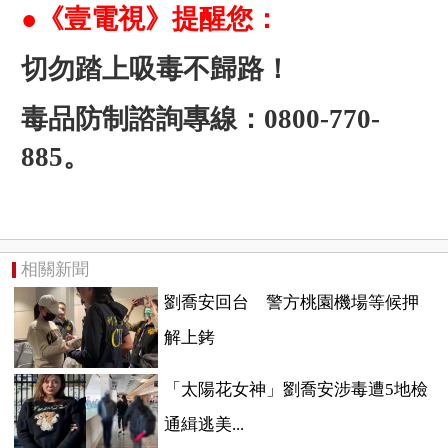
●《壹電視》提醒您：
切勿踏上吸毒不歸路！
毒品防制諮詢專線：0800-770-
885。
相關新聞
劉喬安回台 警方桃園機場等候押
解上銬
「太陽花女神」劉喬安涉毒遭5地檢
通緝逃美...