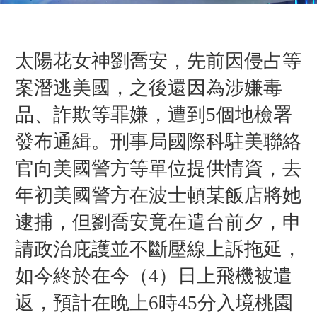
太陽花女神劉喬安，先前因侵占等
案潛逃美國，之後還因為涉嫌毒
品、詐欺等罪嫌，遭到5個地檢署
發布通緝。刑事局國際科駐美聯絡
官向美國警方等單位提供情資，去
年初美國警方在波士頓某飯店將她
逮捕，但劉喬安竟在遣台前夕，申
請政治庇護並不斷壓線上訴拖延，
如今終於在今（4）日上飛機被遣
返，預計在晚上6時45分入境桃園