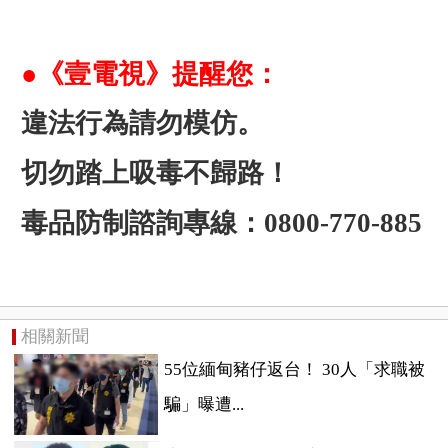
●《壹電視》提醒您：
違法行為請勿模仿。
切勿踏上吸毒不歸路！
毒品防制諮詢專線：0800-770-885
相關新聞
55位緬甸豬仔返台！ 30人「求職被
騙」曝遭...