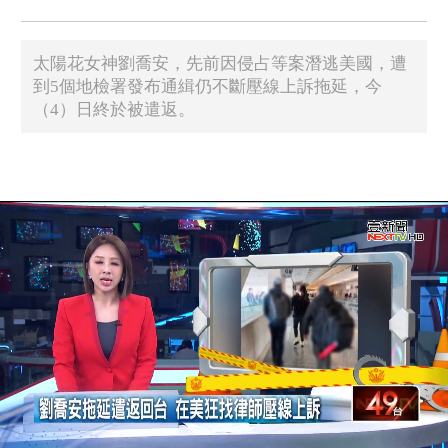
太陽花女神劉喬安，先前因侵占等案潛逃美國，遭
到5個地檢署發布通緝仍不斷壓線上訴拖延，今
（4）日終於被遣返。