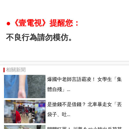
●《壹電視》提醒您：
不良行為請勿模仿。
相關新聞
爆國中老師言語霸凌！ 女學生「集
體自殘」...
是搶錢不是借錢？ 北車暴走女「丟
袋子、吐...