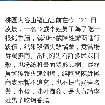
桃園大谷山
福山宮前
在今（2）日
凌晨，一名
32歲李姓男子
為了
吃一
根烤香腸，
就和
65歲陳姓
攤商進行
殺價，
結果殺價失敗惱羞，竟
當場
辱罵攤商。
當時附近有許多民眾目
擊，也紛紛將畫面錄影po網。最終
員警獲報火速到場
，
經詢問
陳
姓攤
商表示暫不追究，也
不提告妨害名
譽，事後，陳姓
攤商更是大方請李
姓男子吃烤香腸。