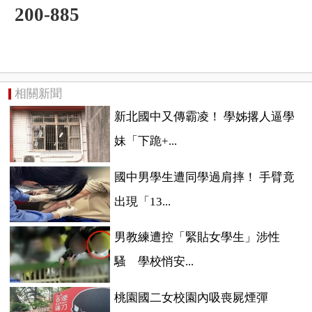
200-885
相關新聞
新北國中又傳霸凌！ 學姊撂人逼學
妹「下跪+...
國中男學生遭同學過肩摔！ 手臂竟
出現「13...
男教練遭控「緊貼女學生」涉性
騷 學校悄安...
桃園國二女校園內吸喪屍煙彈