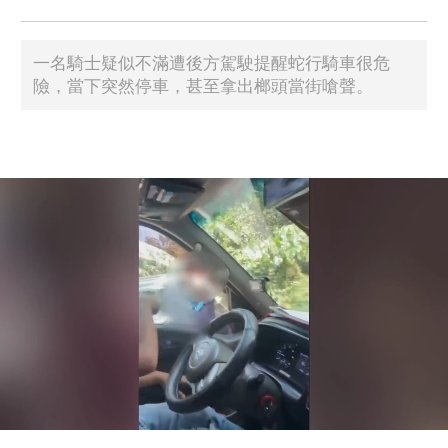
一名騎士疑似不滿遭後方駕駛提醒蛇行騎車很危
險，當下突然停車，甚至拿出榔頭當街嗆聲。