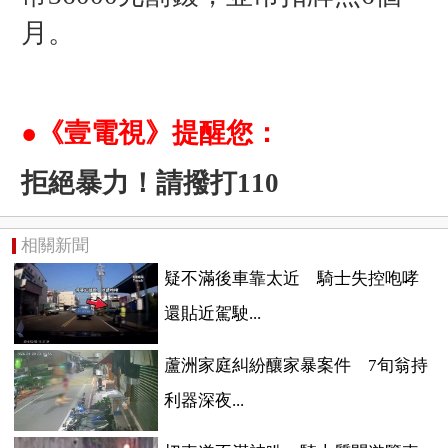
月。
●《壹電視》提醒您：
拒絕暴力！請撥打110
相關新聞
疑不滿後車靠太近 騎士失控咆哮
還貼近駕駛...
蘆洲家庭糾紛釀家暴案件 7旬翁持
利器深夜...