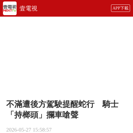
壹電視
APP下載
不滿遭後方駕駛提醒蛇行 騎士
「持榔頭」攔車嗆聲
2026-05-27 15:58:57