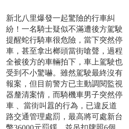
新北八里爆發一起驚險的行車糾
紛！一名騎士疑似不滿遭後方駕駛
提醒蛇行騎車很危險，當下突然停
車，甚至拿出榔頭當街嗆聲，過程
全被後方的車輛拍下，車上駕駛也
受到不小驚嚇。
雖然駕駛最終沒有
報案，但目前警方已主動調閱監視
器釐清案情，而騎機車男子突然停
車 、當街叫囂的行為，已違反道
路交通管理處罰，最高將可處新台
幣36000元罰鍰，並吊扣牌照6個