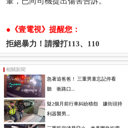
暈，已向司機提出傷害告訴。
●《壹電視》提醒您：
拒絕暴力！請撥打113、110
相關新聞
急著追爸爸！ 三重男童忘記停看
聽 衝路口...
疑2個月前行車糾紛積怨 嫌街頭持
利器襲男...