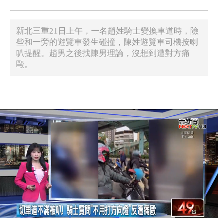
新北三重21日上午，一名趙姓騎士變換車道時，險
些和一旁的遊覽車發生碰撞，陳姓遊覽車司機按喇
叭提醒。趙男之後找陳男理論，沒想到遭對方痛
毆。