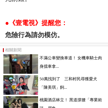
●《壹電視》提醒您：
危險行為請勿模仿。
相關新聞
不滿公車變換車道！ 女機車騎士肉
身擋車拿...
50萬找到了 三和村民尋獲愛犬
「陳美琪」飼...
桃園酒店林立！ 黑道撐腰「專業術