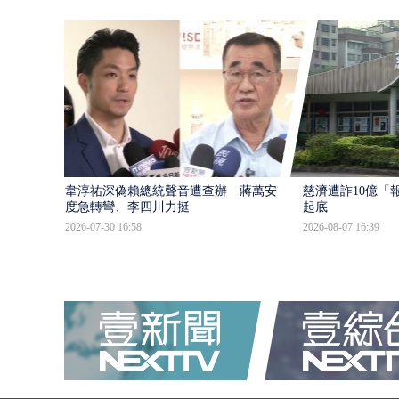
韋淳祐深偽賴總統聲音遭查辦 蔣萬安態
慈濟遭詐10億「
度急轉彎、李四川力挺
起底
2026-07-30 16:58
2026-08-07 16:39