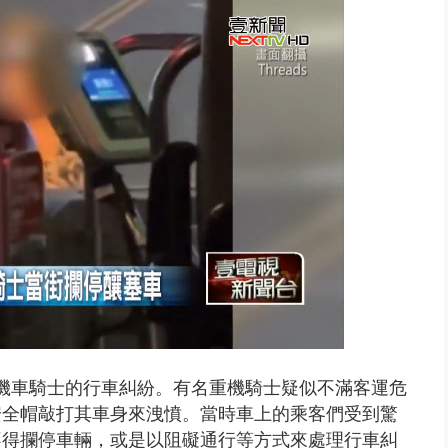
 雨彈將炸台中以北 不排除明...
與機車騎士的行車糾紛。有名重機騎士疑似不滿客運危
安全帽敲打其車身來洩憤。當時車上的乘客們受到驚
不得攔停車輛，或是以阻礙通行等方式來處理行車糾