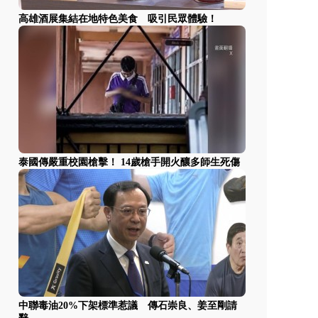
高雄酒展集結在地特色美食 吸引民眾體驗！
泰國傳嚴重校園槍擊！ 14歲槍手開火釀多師生死傷
中聯毒油20%下架標準惹議 傳石崇良、姜至剛請