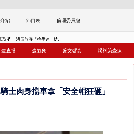
播介紹
節目表
倫理委員會
取消！ 滯留旅客「拚手速」搶...
園槍擊！ 14歲槍手開火釀多師...
壹直播
壹氣象
藝文饗宴
爆料第壹線
%下架標準惹議 傳石崇良、姜至...
年！ 8／8見面會限40粉絲 YG大...
」劇場版超人氣限量特典 粉絲排...
車騎士肉身擋車拿「安全帽狂砸」
大逆轉！ 證實慈濟買BNT遭詐10...
t天花板崩落「鷹架倒塌」砸傷嬤 客...
10億！ 豪宅藏「9千萬鈔票磚、...
 「一鴨三吃」、「客家攪福」...