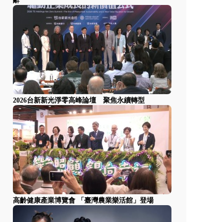
辭
2026台新新光淨零高峰論壇 聚焦永續轉型
高齡健康產業博覽會 「臺灣農業樂活館」登場