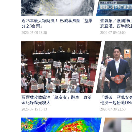
近25年最大顆颱風！ 巴威暴風圈「壟罩4
壹氣象／護國神山
分之3台灣」
恐直灌、西半部
2026-07-09 18:50
2026-07-09 08:09
藍營猛攻致癌油「綠友友」翻車 政治獻
「爆破」蔣萬安身
金紀錄曝光糗大
他沒一起驗過DN
2026-07-15 16:13
2026-07-30 22:50