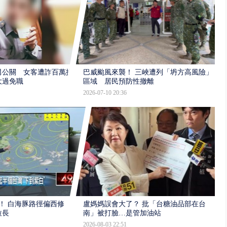
男公關 女客遭詐百萬提
巴威颱風來襲！ 三峽遭列「坍方高風險」
大過免職
區域 居民預防性撤離
2026-07-10 20:36
！ 白海豚路徑偏西修
盧媽媽誤會大了？ 批「台糖油品部在台
拉長
南」被打臉…是管加油站
2026-08-03 22:51