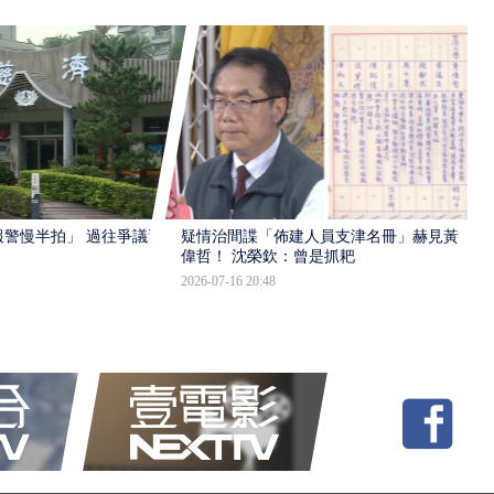
報警慢半拍」 過往爭議遭
疑情治間諜「佈建人員支津名冊」赫見黃
偉哲！ 沈榮欽：曾是抓耙
2026-07-16 20:48