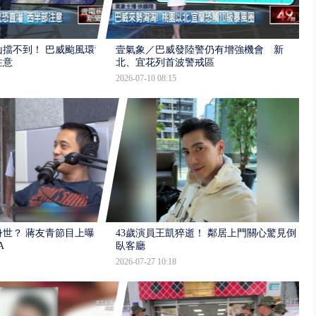
擋不到！ 巴威颱風環流
壹氣象／巴威發陸警仍有增強機會 新
注意
北、宜花列首波警戒區
2026-07-10 08:15
世？ 蔣友青節目上曝：
43歲演員王凱猝逝！ 鄰居上門關心驚見倒
A
臥客廳
2026-07-27 10:18