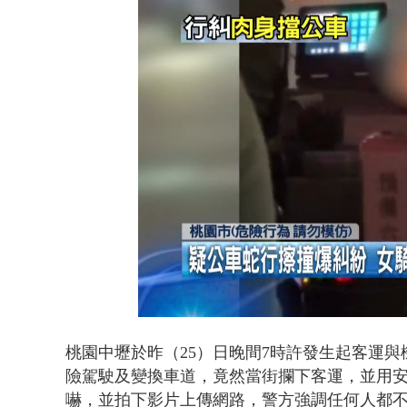
白海豚海警！
Loaded
:
Unmute
44.64%
桃園中壢於昨（25）日晚間7時許發生起客運
險駕駛及變換車道，竟然當街攔下客運，並用
嚇，並拍下影片上傳網路，
警方強調任何人都