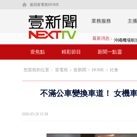
返回壹電視HOME
業務服務
主
最新消息：
沖繩機場航班
泰國傳嚴重校
壹焦點
精彩節目
新聞一點靈
中聯毒油20
您當前的位置：
壹電視
>
壹新聞
>
HOME
>
社會
BP出道10周
「吉伊卡哇
不滿公車變換車道！ 女機
「疫苗採購」
LaLapor
2026-05-26 15:38
名律狠詐慈濟
父親節限定！