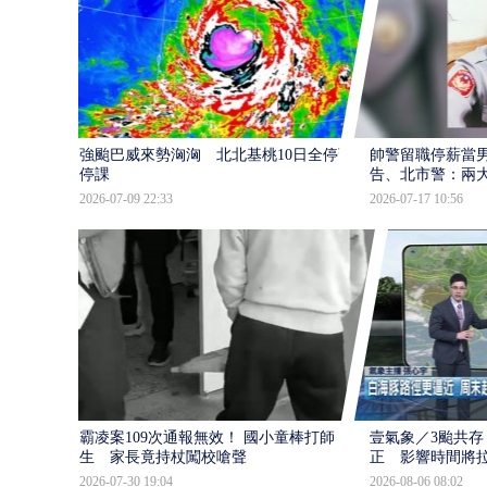
強颱巴威來勢洶洶 北北基桃10日全停班
帥警留職停薪當
停課
告、北市警：兩
2026-07-09 22:33
2026-07-17 10:56
霸凌案109次通報無效！ 國小童棒打師
壹氣象／3颱共存
生 家長竟持杖闖校嗆聲
正 影響時間將
2026-07-30 19:04
2026-08-06 08:02