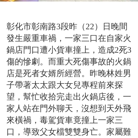
彰化市彰南路3段昨（22）日晚間
發生嚴重車禍，一家三口在自家火
鍋店門口遭小貨車撞上，
造成2死3
傷的慘劇。
而重大死傷事故的火鍋
店是死者女婿所經營。昨晚林姓
男
子
帶著太太跟大女兒
專程前來探
望，幫忙收拾完走出火鍋店後，一
家人站在門外聊天，沒想到天外飛
來橫禍，毒駕貨車竟撞上一家三
口，導致父女檔雙雙身亡。家屬難