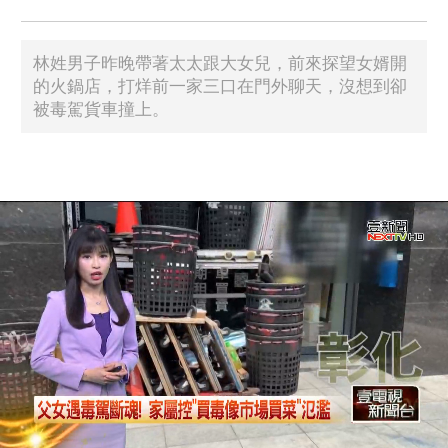
林姓男子昨晚帶著太太跟大女兒，前來探望女婿開
的火鍋店，打烊前一家三口在門外聊天，沒想到卻
被毒駕貨車撞上。