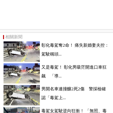
相關新聞
彰化毒駕奪2命！ 痛失新婚妻夫控：
駕駛稱頭...
又是毒駕！ 彰化男吸茫開進口車狂
飆 「導...
男開名車連撞釀2死2傷 警採檢確
認「毒駕上...
毒駕女駕駛逆向狂衝！ 「無照、毒