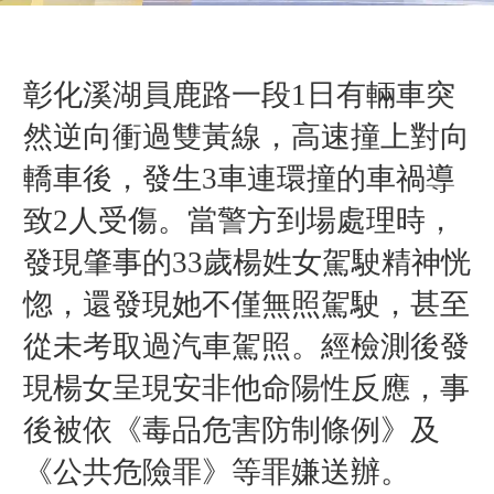
彰化溪湖員鹿路一段1日有輛車突
然逆向衝過雙黃線，高速撞上對向
轎車後，發生3車連環撞的車禍導
致
2人受傷。當警方到場處理時，
發現肇事的33歲楊姓女駕駛精神恍
惚，還發現她不僅無照駕駛，甚至
從未考取過汽車駕照。經檢測後發
現楊女呈現安非他命陽性反應，事
後被依《
毒品危害防制條例》及
《公共危險罪》等罪嫌送辦。