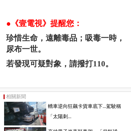
●《壹電視》提醒您：
珍惜生命，遠離毒品；吸毒一時，
尿布一世。
若發現可疑對象，請撥打110。
相關新聞
轎車逆向狂飆卡貨車底下...駕駛稱
「太陽刺...