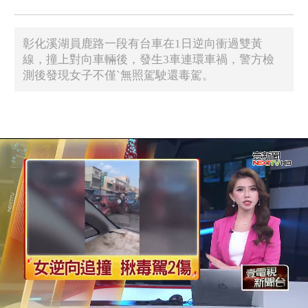
彰化溪湖員鹿路一段有台車在1日逆向衝過雙黃
線，撞上對向車輛後，發生3車連環車禍，警方檢
測後發現女子不僅ˋ無照駕駛還毒駕。