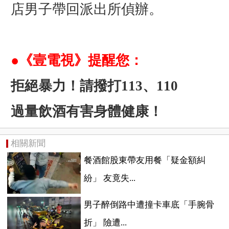
店男子帶回派出所偵辦。
●《壹電視》提醒您：
拒絕暴力！請撥打113、110
過量飲酒有害身體健康！
相關新聞
餐酒館股東帶友用餐「疑金額糾
紛」 友竟失...
男子醉倒路中遭撞卡車底「手腕骨
折」 險遭...