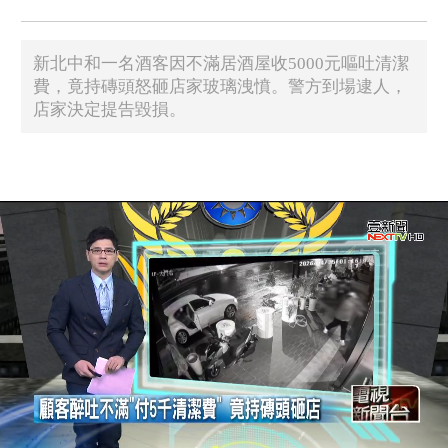
新北中和一名酒客因不滿居酒屋收5000元嘔吐清潔
費，竟持磚頭怒砸店家玻璃洩憤。警方到場逮人，
店家決定提告毀損。