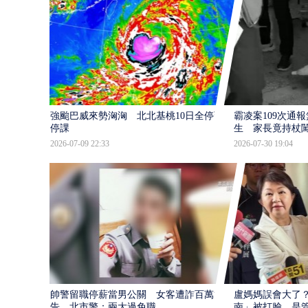
強颱巴威來勢洶洶 北北基桃10日全停班
霸凌案109次通
停課
生 家長竟持杖
2026-07-09 22:33
2026-07-30 19:04
帥警留職停薪當男公關 女客遭詐百萬提
盧媽媽誤會大了？
告、北市警：兩大過免職
南」被打臉…是