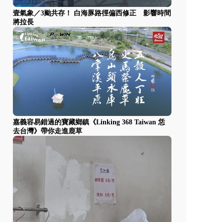
壹氣象／3颱共存！ 白海豚路徑偏西修正 影響時間
將拉長
嘉義容易錯過的寶藏鄉鎮《Linking 368 Taiwan 恁
去台灣》帶你走進鹿草