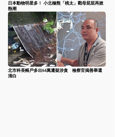
日本動物明星多！ 小北極熊「桃太」戳母屁屁再掀
熱潮
北市科長帳戶多出64萬遭疑涉貪 檢察官揭善舉還
清白