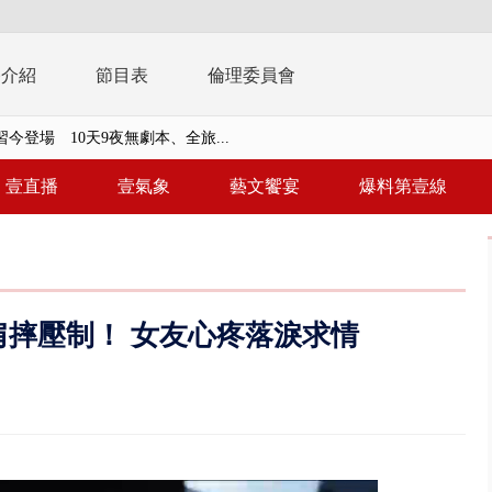
播介紹
節目表
倫理委員會
習今登場 10天9夜無劇本、全旅...
共存！ 白海豚路徑偏西修正 影...
壹直播
壹氣象
藝文饗宴
爆料第壹線
安簽名「都塗銷」 饒河夜市百...
多出64萬遭疑涉貪 檢察官揭善...
進立院 姜至剛認裁示放行20%...
摔壓制！ 女友心疼落淚求情
檢第4波搜索 3公司董座各「加...
晨滑行自撞護欄 男癱坐死「車...
終結站！ 騎到一半「天降電線...
侶吵架「女開門跳車」 違法道交...