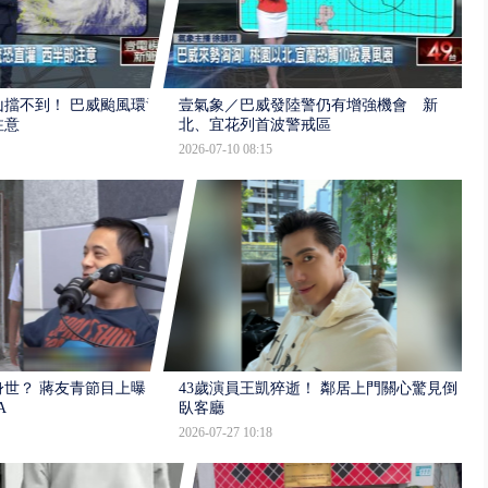
擋不到！ 巴威颱風環流
壹氣象／巴威發陸警仍有增強機會 新
注意
北、宜花列首波警戒區
2026-07-10 08:15
世？ 蔣友青節目上曝：
43歲演員王凱猝逝！ 鄰居上門關心驚見倒
A
臥客廳
2026-07-27 10:18