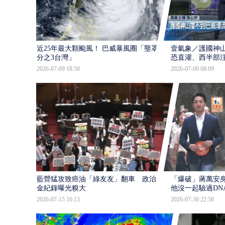
近25年最大顆颱風！ 巴威暴風圈「壟罩4
壹氣象／護國神山
分之3台灣」
恐直灌、西半部
2026-07-09 18:50
2026-07-09 08:09
藍營猛攻致癌油「綠友友」翻車 政治獻
「爆破」蔣萬安身
金紀錄曝光糗大
他沒一起驗過DN
2026-07-15 16:13
2026-07-30 22:50