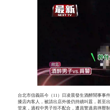
缺錢偷竊失風
Loaded
:
Unmute
52.13%
台北市信義區今（11）日凌晨發生酒醉鬧事事
擾店內客人，被請出店外後仍持續叫囂，甚至
管束，過程中男子拒不配合，遭員警過肩摔壓