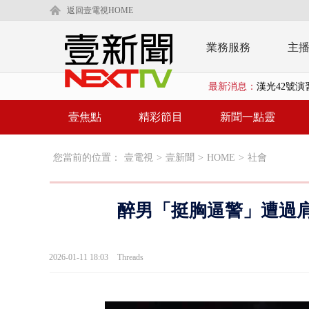
返回壹電視HOME
業務服務
主
最新消息：
漢光42號演
壹氣象／3颱
壹焦點
精彩節目
新聞一點靈
沈伯洋、蔣萬
您當前的位置：
壹電視
>
壹新聞
>
HOME
>
社會
北市科長帳戶
台糖副總抱油
醉男「挺胸逼警」遭過肩
中聯毒油案中
詭！ 轎車凌
2026-01-11 18:03
Threads
桃園上演絕命
演哪齣？ 情