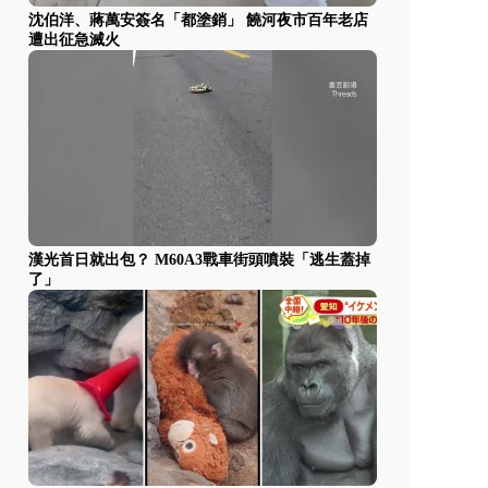
沈伯洋、蔣萬安簽名「都塗銷」 饒河夜市百年老店
遭出征急滅火
漢光首日就出包？ M60A3戰車街頭噴裝「逃生蓋掉
了」