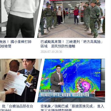
報無效！ 國小童棒打師
巴威颱風來襲！ 三峽遭列「坍方高風險」
闖校嗆聲
區域 居民預防性撤離
2026-07-10 20:36
 批「台糖油品部在台
壹氣象／強颱巴威「眼牆置換完成」 進入
管加油站
第三次增強體型變胖