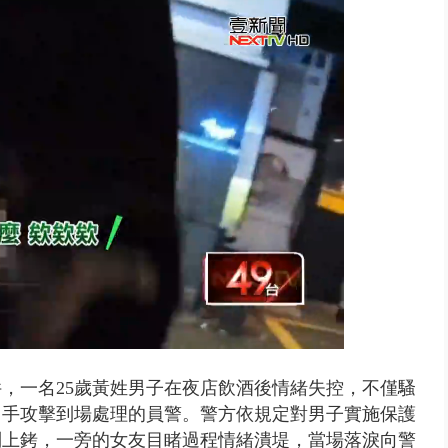
… 離職員工虐殺屏東鎢金董座...
件，一名25歲黃姓男子在夜店飲酒後情緒失控，不僅騷
出手攻擊到場處理的員警。警方依規定對男子實施保護
制上銬，
一旁的女友目睹過程情緒潰堤，當場落淚向警