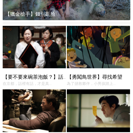
【獵金槍手】錢別亂撿
【勇闖鳥世界】尋找希望
【要不要來碗茶泡飯？】話中有話
在京都，話裡有話，才是真...
為了拯救夥伴，小男孩踏上...