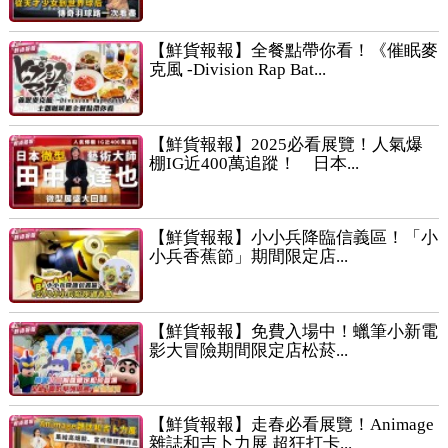
【鮮貨報報】全餐點帶你看！《催眠麥
克風 -Division Rap Bat...
【鮮貨報報】2025必看展覽！人氣爆
棚IG近400萬追蹤！ 日本...
【鮮貨報報】小小兵降臨信義區！「小
小兵香蕉節」期間限定店...
【鮮貨報報】免費入場中！蠟筆小新電
影大冒險期間限定店松菸...
【鮮貨報報】走春必看展覽！Animage
雜誌和吉卜力展 超狂打卡...