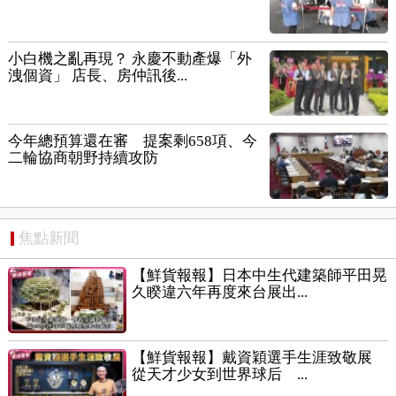
小白機之亂再現？ 永慶不動產爆「外
洩個資」 店長、房仲訊後...
今年總預算還在審 提案剩658項、今
二輪協商朝野持續攻防
焦點新聞
【鮮貨報報】日本中生代建築師平田晃
久睽違六年再度來台展出...
【鮮貨報報】戴資穎選手生涯致敬展
從天才少女到世界球后 ...