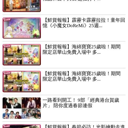
【鮮貨報報】霹靂卡霹靂拉拉！童年回
憶《小魔女DoReMi》25週...
【鮮貨報報】海綿寶寶25歲啦！期間
限定店華山免費入場中 多...
【鮮貨報報】海綿寶寶25歲啦！期間
限定店華山免費入場中 多...
一路看到開工！ 9部「經典港台賀歲
片」 陪你度過春節連假
【鮮貨報報】春節必訪！光影繪動走進