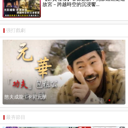
故宮－跨越時空的沉浸饗...
强打戲劇
憨夫成龍 / 搶先看
最夯節目