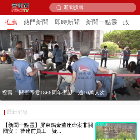
推薦
熱門新聞
即時新聞
新聞一點靈
政治
怪男扮「薄紗辣妹」門前遊蕩... 屋主嚇壞報...
最新消息
【新聞一點靈】屏東鎢金董座命案非關
國安！ 警逮前員工 疑...