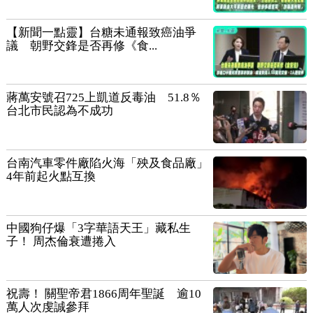
【新聞一點靈】台糖未通報致癌油爭
議 朝野交鋒是否再修《食...
蔣萬安號召725上凱道反毒油 51.8％
台北市民認為不成功
台南汽車零件廠陷火海「殃及食品廠」
4年前起火點互換
中國狗仔爆「3字華語天王」藏私生
子！ 周杰倫衰遭捲入
祝壽！ 關聖帝君1866周年聖誕 逾10
萬人次虔誠參拜