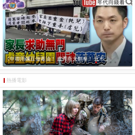
【狠狠抖內幕】抓！毒油真門神現身？盧秀燕...
熱播電影