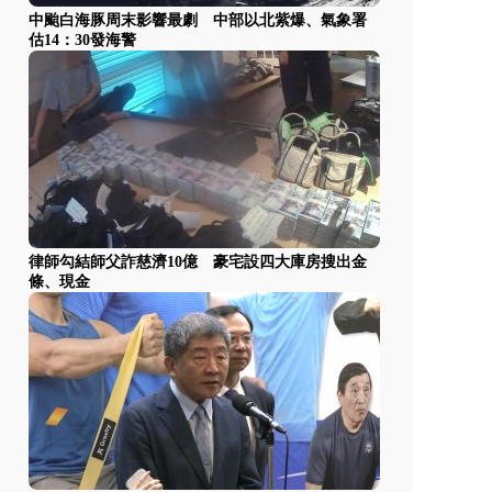
中颱白海豚周末影響最劇 中部以北紫爆、氣象署
估14：30發海警
律師勾結師父詐慈濟10億 豪宅設四大庫房搜出金
條、現金