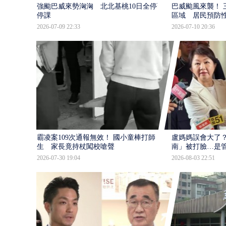
強颱巴威來勢洶洶 北北基桃10日全停班
巴威颱風來襲！ 
停課
區域 居民預防
2026-07-09 22:33
2026-07-10 20:36
霸凌案109次通報無效！ 國小童棒打師
盧媽媽誤會大了？
生 家長竟持杖闖校嗆聲
南」被打臉…是
2026-07-30 19:04
2026-08-03 22:51