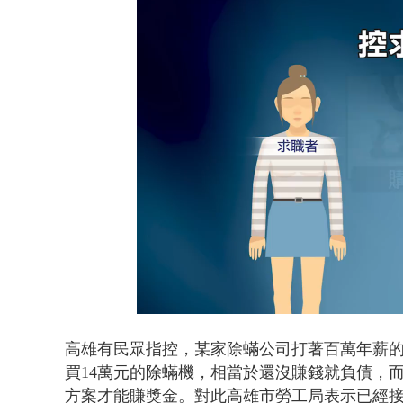
狠詐慈濟「1
Loaded
:
Unmute
47.00%
高雄有民眾指控，某家除蟎公司打著百萬年薪
買14萬元的除蟎機，相當於還沒賺錢就負債，
方案才能賺獎金。對此高雄市勞工局表示已經