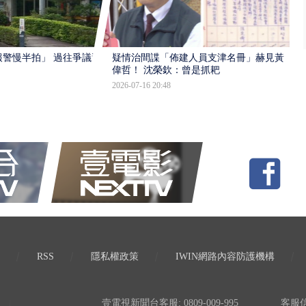
報警慢半拍」 過往爭議遭
疑情治間諜「佈建人員支津名冊」赫見黃
偉哲！ 沈榮欽：曾是抓耙
2026-07-16 20:48
RSS
隱私權政策
IWIN網路內容防護機構
壹電視新聞台客服: 0809-009-995
客服信箱: