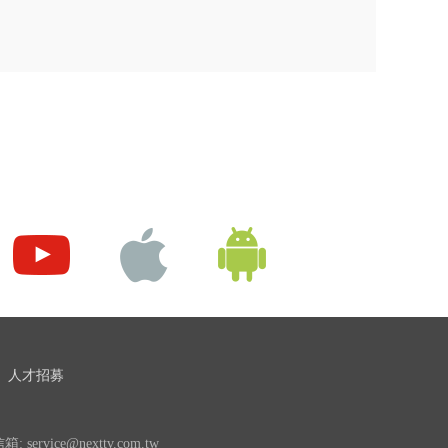
人才招募
 service@nexttv.com.tw