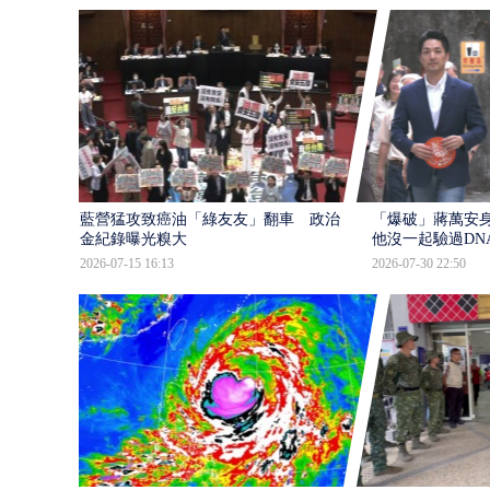
藍營猛攻致癌油「綠友友」翻車 政治獻
「爆破」蔣萬安身
金紀錄曝光糗大
他沒一起驗過DN
2026-07-15 16:13
2026-07-30 22:50