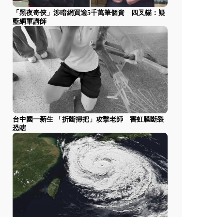
「黑夜奇俠」涉暗網買逾5千萬筆個資 四叉貓：疑
藍網軍講師
台中國一新生 「折斷掃把」攻擊老師 害虹膜斷裂
恐瞎