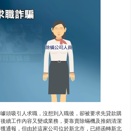
0.8億」 名律師聯手掮客騙買「B...
的噱頭吸引人求職，沒想到入職後，卻被要求先貸款購
而後續工作內容又變成業務，要靠賣除蟎機及推銷清潔
接獲通報，但由於這家公司位於新北市，已經函轉新北