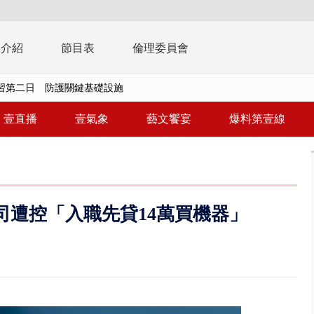
播介紹
節目表
倫理委員會
演習第二日 防護關鍵基礎設施
0萬筆個資！ 網軍洩密中共遭起訴...
壹直播
壹氣象
藝文饗宴
爆料第壹線
周末影響最劇 中部以北紫爆、氣...
真相大白 陳時中終獲公道：當時...
豚進逼！ 外圍雲系影響 北部...
拒馬「只有始源可以停」 他真...
司遭控「入職先貸14萬買機器」
稿」嗆爆盧秀燕 2028總統戰提...
個資爭議 連戰媳婦轟財政部不負責任
戲水失蹤！ 搜救艇翻覆4警消落...