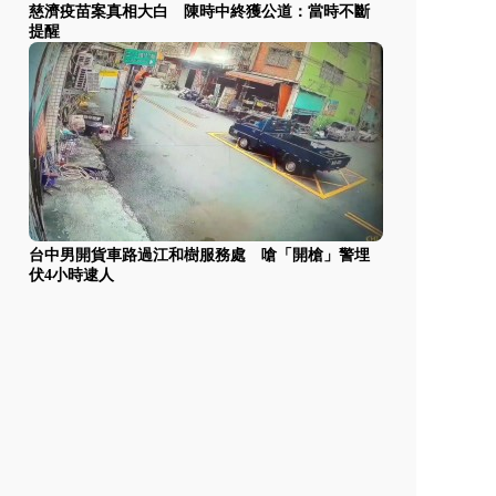
慈濟疫苗案真相大白 陳時中終獲公道：當時不斷
提醒
台中男開貨車路過江和樹服務處 嗆「開槍」警埋
伏4小時逮人