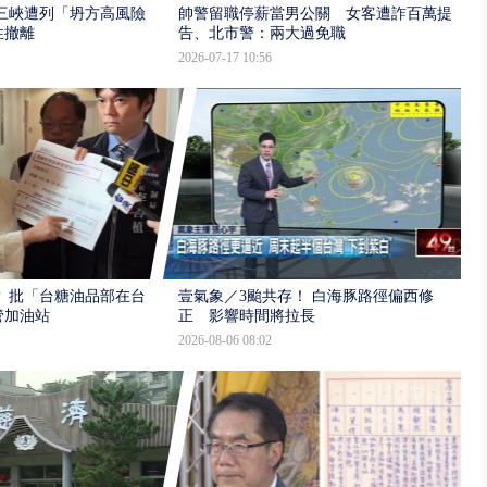
三峽遭列「坍方高風險」
帥警留職停薪當男公關 女客遭詐百萬提
性撤離
告、北市警：兩大過免職
2026-07-17 10:56
 批「台糖油品部在台
壹氣象／3颱共存！ 白海豚路徑偏西修
管加油站
正 影響時間將拉長
2026-08-06 08:02