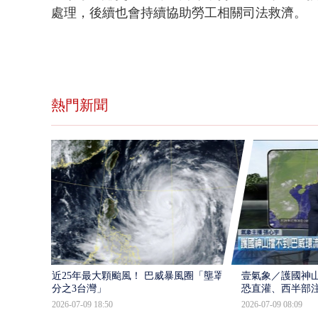
處理，後續也會持續協助勞工相關司法救濟。
熱門新聞
近25年最大顆颱風！ 巴威暴風圈「壟罩4
壹氣象／護國神山
分之3台灣」
恐直灌、西半部
2026-07-09 18:50
2026-07-09 08:09