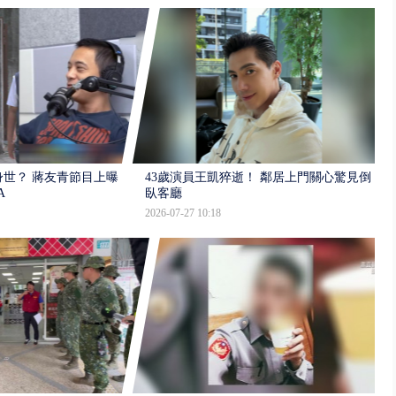
世？ 蔣友青節目上曝：
43歲演員王凱猝逝！ 鄰居上門關心驚見倒
A
臥客廳
2026-07-27 10:18