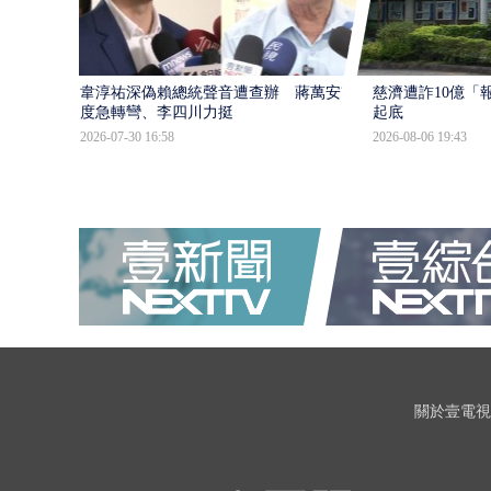
韋淳祐深偽賴總統聲音遭查辦 蔣萬安態
慈濟遭詐10億「
度急轉彎、李四川力挺
起底
2026-07-30 16:58
2026-08-06 19:43
關於壹電視