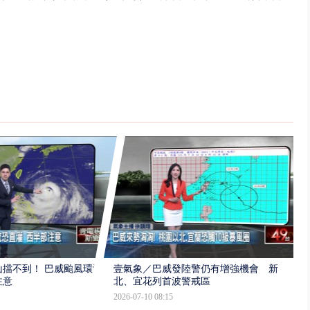
擋不到！ 巴威颱風環流
壹氣象／巴威發陸警仍有增強機會 新
注意
北、宜花列首波警戒區
2026-07-10 08:15