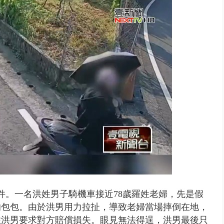
案件。一名洪姓男子騎機車接近78歲羅姓老婦，先是假
的包包。由於洪男用力拉扯，導致老婦當場摔倒在地，
住洪男要求對方賠償損失。眼見無法得逞，洪男最後只