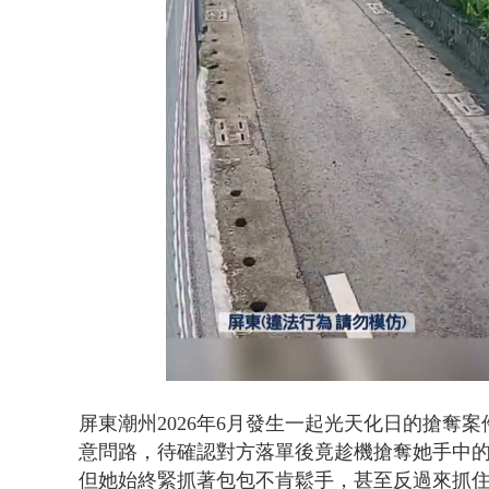
Loaded
:
Unmute
46.24%
屏東潮州2026年6月發生一起光天化日的搶奪
意問路，待確認對方落單後竟趁機搶奪她手中
但她始終緊抓著包包不肯鬆手，甚至反過來抓