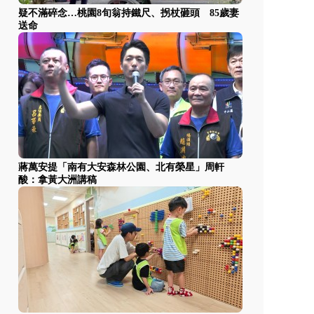
疑不滿碎念…桃園8旬翁持鐵尺、拐杖砸頭 85歲妻
送命
蔣萬安提「南有大安森林公園、北有榮星」周軒
酸：拿黃大洲講稿