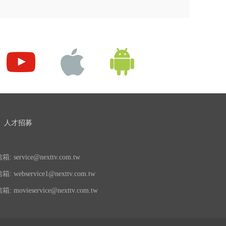
人才招募
 service@nexttv.com.tw
 webservice1@nexttv.com.tw
 movieservice@nexttv.com.tw