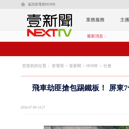
返回壹電視HOME
業務服務
主
最新消息：
您當前的位置：
壹電視
>
壹新聞
>
HOME
>
社會
飛車劫匪搶包踢鐵板！ 屏東
2026-07-09 14:27