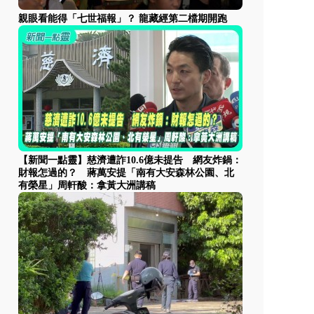
親眼看能得「七世福報」？ 龍藏經第二檔期開跑
【新聞一點靈】慈濟遭詐10.6億未提告 網友炸鍋：
財報怎過的？ 蔣萬安提「南有大安森林公園、北
有榮星」周軒酸：拿黃大洲講稿