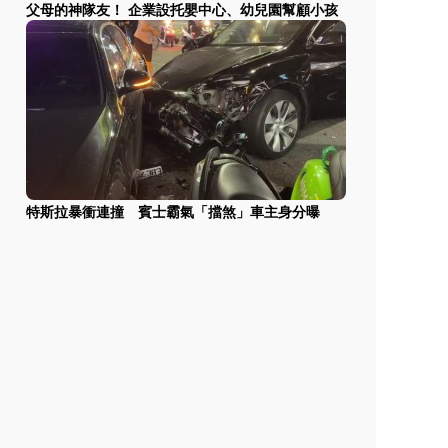
父母的神隊友！ 企業設托嬰中心、幼兒園幫顧小孩
特斯拉暴衝連撞 賓士霸氣「擋煞」車主身分曝