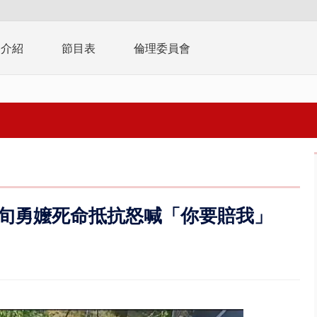
播介紹
節目表
倫理委員會
7旬勇嬤死命抵抗怒喊「你要賠我」