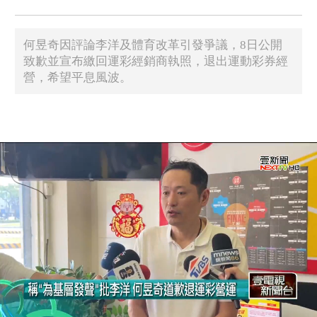
何昱奇因評論李洋及體育改革引發爭議，8日公開
致歉並宣布繳回運彩經銷商執照，退出運動彩券經
營，希望平息風波。